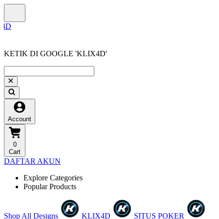
KETIK DI GOOGLE 'KLIX4D'
Account
0
Cart
DAFTAR AKUN
Explore Categories
Popular Products
Shop All Designs
KLIX4D
SITUS POKER