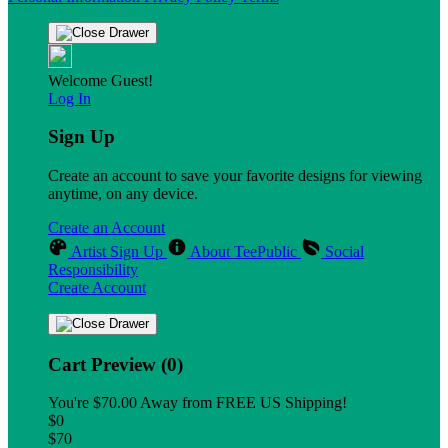
Welcome Guest!
Log In
Sign Up
Create an account to save your favorite designs for viewing
anytime, on any device.
Create an Account
Artist Sign Up
About TeePublic
Social
Responsibility
Create Account
Cart Preview (0)
You're
$70.00
Away from
FREE US Shipping!
$0
$70