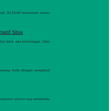
esponsif. KLIX4D memenuhi semua
rnatif Situs
an tidak ada kecurangan. Situs
g menang Anda dengan mengikuti
 Customer service siap membantu