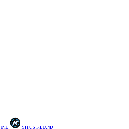
LINE
SITUS KLIX4D