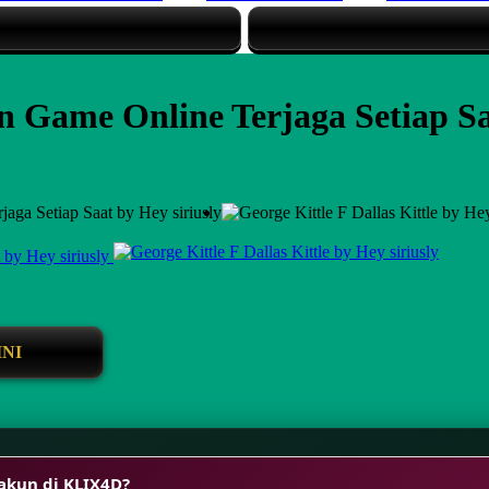
n Game Online Terjaga Setiap S
INI
akun di KLIX4D?