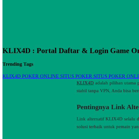
KLIX4D : Portal Daftar & Login Game Onl
Trending Tags
KLIX4D
POKER ONLINE
SITUS POKER
SITUS POKER ONL
KLIX4D
adalah pilihan utama p
stabil tanpa VPN, Anda bisa b
Pentingnya Link Alt
Link alternatif KLIX4D selalu 
solusi terbaik untuk pemain ya