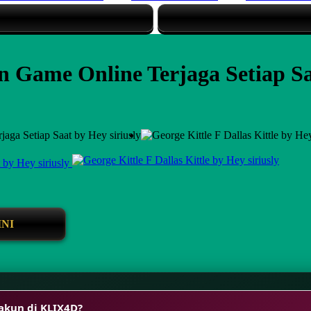
n Game Online Terjaga Setiap S
INI
akun di KLIX4D?