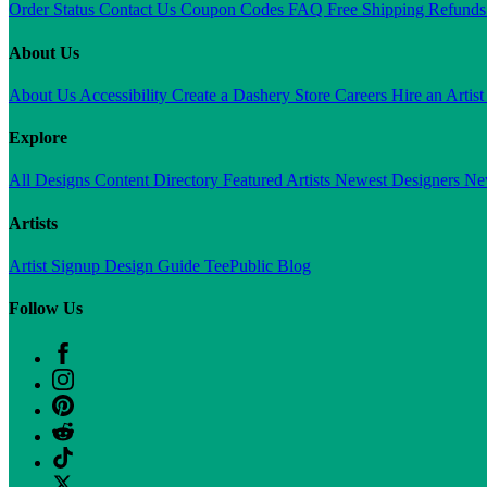
Order Status
Contact Us
Coupon Codes
FAQ
Free Shipping
Refunds
About Us
About Us
Accessibility
Create a Dashery Store
Careers
Hire an Artis
Explore
All Designs
Content Directory
Featured Artists
Newest Designers
Ne
Artists
Artist Signup
Design Guide
TeePublic Blog
Follow Us