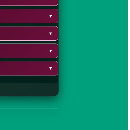
▼
▼
▼
▼