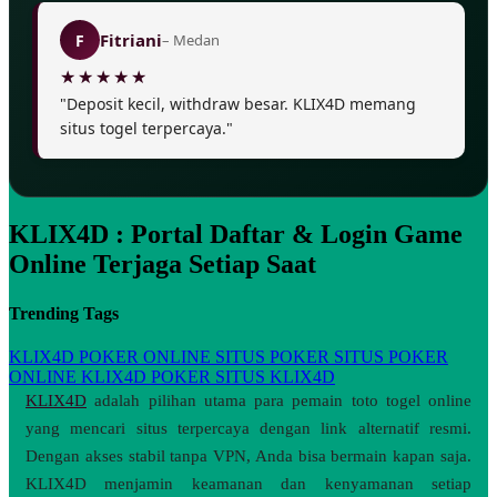
Fitriani
F
– Medan
"Deposit kecil, withdraw besar. KLIX4D memang
situs togel terpercaya."
KLIX4D : Portal Daftar & Login Game
Online Terjaga Setiap Saat
Trending Tags
KLIX4D
POKER ONLINE
SITUS POKER
SITUS POKER
ONLINE
KLIX4D POKER
SITUS KLIX4D
KLIX4D
adalah pilihan utama para pemain toto togel online
yang mencari situs terpercaya dengan link alternatif resmi.
Dengan akses stabil tanpa VPN, Anda bisa bermain kapan saja.
KLIX4D menjamin keamanan dan kenyamanan setiap