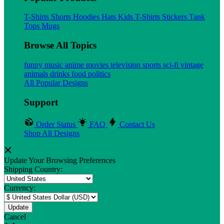
T-Shirts
Shorts
Hoodies
Hats
Kids T-Shirts
Stickers
Tank
Tops
Mugs
Browse All Topics
funny
music
anime
movies
television
sports
sci-fi
vintage
animals
drinks
food
politics
All Popular Designs
Support
Order Status
FAQ
Contact Us
Shop All Designs
Update Your Browsing Preferences
Shipping Country:
Currency:
Cancel