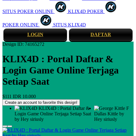
SITUS POKER ONLINE
KLIX4D POKER
POKER ONLINE
SITUS KLIX4D
LOGIN
DAFTAR
Design ID: 74165272
KLIX4D : Portal Daftar &
Login Game Online Terjaga
Setiap Saat
$111
IDR 10.000
Create an account to favorite this design!