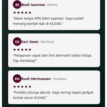
Budi Santoso
BS
– Jakarta
"Akses tanpa VPN bikin nyaman. Saya sudah
menang berkali-kali di KLIX4D."
Sari Dewi
SD
– Bandung
"Pelayanan cepat dan link alternatif selalu hidup.
Top markotop!"
Rudi Hermawan
RH
– Surabaya
"Prediksi jitunya akurat. Saya sering dapat jackpot
berkat saran KLIX4D."