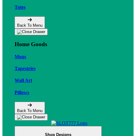
Totes
Back To Menu
Home Goods
Mugs
Tapestries
Wall Art
Pillows
Back To Menu
Shop Designs