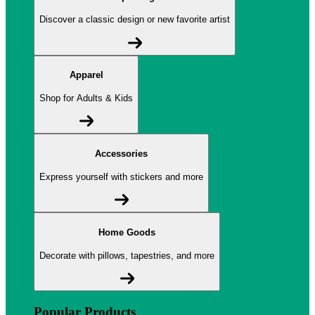
Discover a classic design or new favorite artist
Apparel
Shop for Adults & Kids
Accessories
Express yourself with stickers and more
Home Goods
Decorate with pillows, tapestries, and more
Popular Products