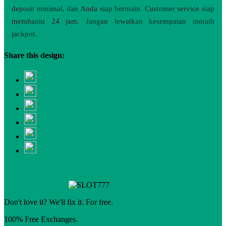
deposit minimal, dan Anda siap bermain. Customer service siap
membantu 24 jam. Jangan lewatkan kesempatan meraih
jackpot.
Share this design:
Don't love it? We'll fix it. For free.
100% Free Exchanges.