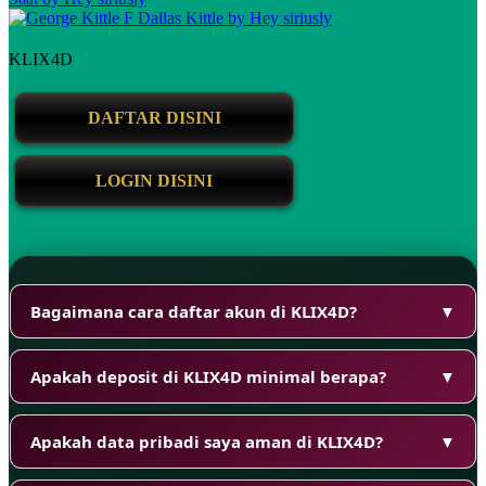
KLIX4D
DAFTAR DISINI
LOGIN DISINI
Bagaimana cara daftar akun di KLIX4D?
▼
Apakah deposit di KLIX4D minimal berapa?
▼
Apakah data pribadi saya aman di KLIX4D?
▼