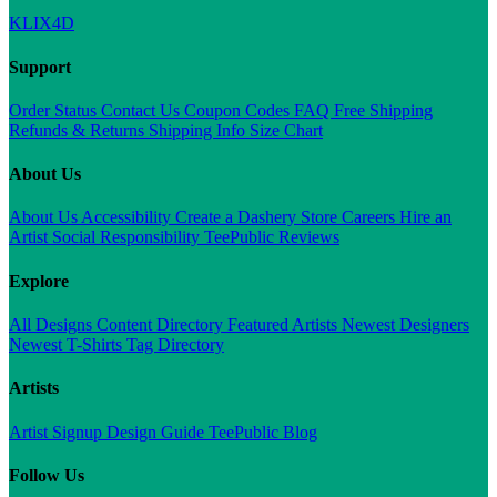
KLIX4D
Support
Order Status
Contact Us
Coupon Codes
FAQ
Free Shipping
Refunds & Returns
Shipping Info
Size Chart
About Us
About Us
Accessibility
Create a Dashery Store
Careers
Hire an
Artist
Social Responsibility
TeePublic Reviews
Explore
All Designs
Content Directory
Featured Artists
Newest Designers
Newest T-Shirts
Tag Directory
Artists
Artist Signup
Design Guide
TeePublic Blog
Follow Us