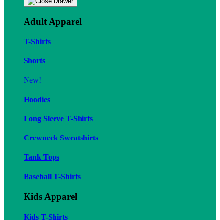
Adult Apparel
T-Shirts
Shorts
New!
Hoodies
Long Sleeve T-Shirts
Crewneck Sweatshirts
Tank Tops
Baseball T-Shirts
Kids Apparel
Kids T-Shirts