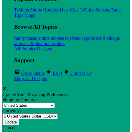
T-Shirts
Shorts
Hoodies
Hats
Kids T-Shirts
Stickers
Tank
Tops
Mugs
Browse All Topics
funny
music
anime
movies
television
sports
sci-fi
vintage
animals
drinks
food
politics
All Popular Designs
Support
Order Status
FAQ
Contact Us
Shop All Designs
Update Your Browsing Preferences
Shipping Country:
Currency:
Cancel