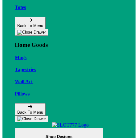
Totes
Back To Menu
Home Goods
Mugs
Tapestries
Wall Art
Pillows
Back To Menu
Shop Designs