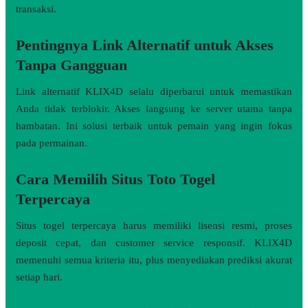
transaksi.
Pentingnya Link Alternatif untuk Akses
Tanpa Gangguan
Link alternatif KLIX4D selalu diperbarui untuk memastikan
Anda tidak terblokir. Akses langsung ke server utama tanpa
hambatan. Ini solusi terbaik untuk pemain yang ingin fokus
pada permainan.
Cara Memilih Situs Toto Togel
Terpercaya
Situs togel terpercaya harus memiliki lisensi resmi, proses
deposit cepat, dan customer service responsif. KLIX4D
memenuhi semua kriteria itu, plus menyediakan prediksi akurat
setiap hari.