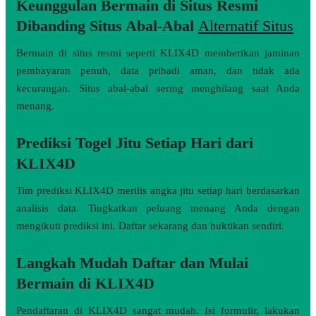
Keunggulan Bermain di Situs Resmi
Dibanding Situs Abal-Abal
Alternatif Situs
Bermain di situs resmi seperti KLIX4D memberikan jaminan
pembayaran penuh, data pribadi aman, dan tidak ada
kecurangan. Situs abal-abal sering menghilang saat Anda
menang.
Prediksi Togel Jitu Setiap Hari dari
KLIX4D
Tim prediksi KLIX4D merilis angka jitu setiap hari berdasarkan
analisis data. Tingkatkan peluang menang Anda dengan
mengikuti prediksi ini. Daftar sekarang dan buktikan sendiri.
Langkah Mudah Daftar dan Mulai
Bermain di KLIX4D
Pendaftaran di KLIX4D sangat mudah. Isi formulir, lakukan