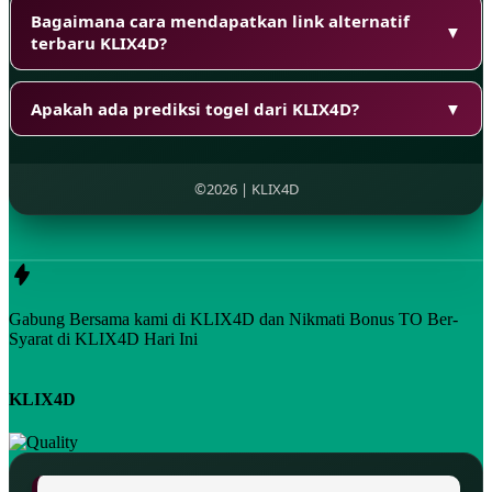
Bagaimana cara mendapatkan link alternatif
▼
terbaru KLIX4D?
Apakah ada prediksi togel dari KLIX4D?
▼
©2026 | KLIX4D
Gabung Bersama kami di KLIX4D dan Nikmati
Bonus TO
Ber-
Syarat di
KLIX4D Hari Ini
KLIX4D