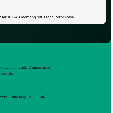
besar. KLIX4D memang situs togel terpercaya."
k alternatif resmi. Dengan akses
transaksi.
erver utama tanpa hambatan. Ini