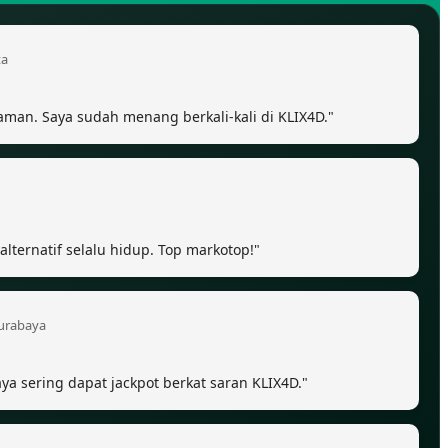
ta
aman. Saya sudah menang berkali-kali di KLIX4D."
alternatif selalu hidup. Top markotop!"
urabaya
Saya sering dapat jackpot berkat saran KLIX4D."