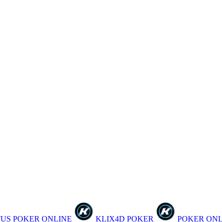
TUS POKER ONLINE
KLIX4D POKER
POKER ON