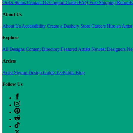
Order Status
Contact Us
Coupon Codes
FAQ
Free Shipping
Refunds
About Us
About Us
Accessibility
Create a Dashery Store
Careers
Hire an Artis
Explore
All Designs
Content Directory
Featured Artists
Newest Designers
Ne
Artists
Artist Signup
Design Guide
TeePublic Blog
Follow Us