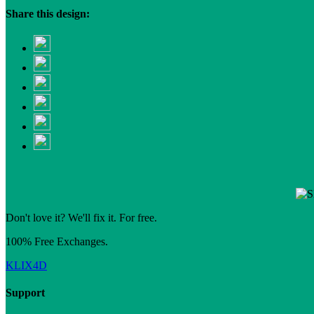
Share this design:
Don't love it? We'll fix it. For free.
100% Free Exchanges.
KLIX4D
Support