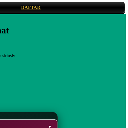
DAFTAR
aat
▼