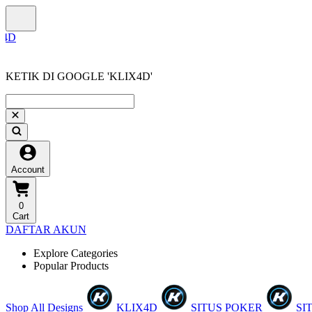
KETIK DI GOOGLE 'KLIX4D'
Account
0
Cart
DAFTAR AKUN
Explore Categories
Popular Products
Shop All Designs
KLIX4D
SITUS POKER
SI