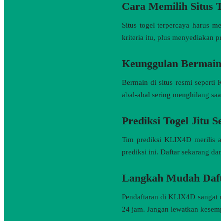
Cara Memilih Situs 
Situs togel terpercaya harus m
kriteria itu, plus menyediakan pr
Keunggulan Bermain 
Bermain di situs resmi sepert
abal-abal sering menghilang sa
Prediksi Togel Jitu 
Tim prediksi KLIX4D merilis a
prediksi ini. Daftar sekarang da
Langkah Mudah Daft
Pendaftaran di KLIX4D sangat m
24 jam. Jangan lewatkan kesemp