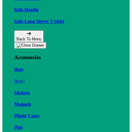
Kids Hoodie
Kids Long Sleeve T-Shirt
Back To Menu
Accessories
Hats
New!
Stickers
Magnets
Phone Cases
Pins