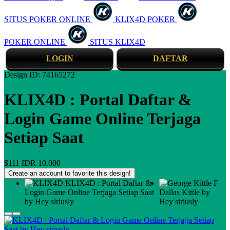
SITUS POKER ONLINE
KLIX4D POKER
POKER ONLINE
SITUS KLIX4D
LOGIN
DAFTAR
Design ID: 74165272
KLIX4D : Portal Daftar &
Login Game Online Terjaga
Setiap Saat
$111
IDR 10.000
Create an account to favorite this design!