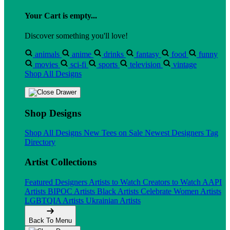
Your Cart is empty...
Discover something you'll love!
animals
anime
drinks
fantasy
food
funny
movies
sci-fi
sports
television
vintage
Shop All Designs
Shop Designs
Shop All Designs
New Tees on Sale
Newest Designers
Tag
Directory
Artist Collections
Featured Designers
Artists to Watch
Creators to Watch
AAPI
Artists
BIPOC Artists
Black Artists
Celebrate Women Artists
LGBTQIA Artists
Ukrainian Artists
Back To Menu