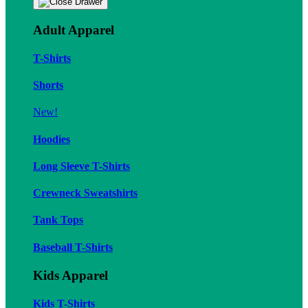
Adult Apparel
T-Shirts
Shorts
New!
Hoodies
Long Sleeve T-Shirts
Crewneck Sweatshirts
Tank Tops
Baseball T-Shirts
Kids Apparel
Kids T-Shirts