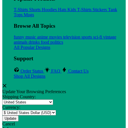
T-Shirts
Shorts
Hoodies
Hats
Kids T-Shirts
Stickers
Tank
Tops
Mugs
Browse All Topics
funny
music
anime
movies
television
sports
sci-fi
vintage
animals
drinks
food
politics
All Popular Designs
Support
Order Status
FAQ
Contact Us
Shop All Designs
Update Your Browsing Preferences
Shipping Country:
Currency:
Cancel