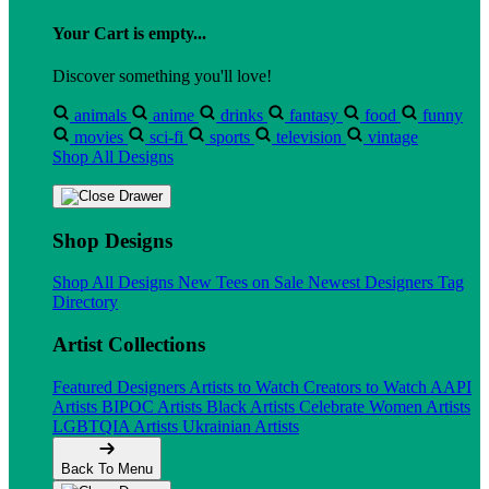
Your Cart is empty...
Discover something you'll love!
animals
anime
drinks
fantasy
food
funny
movies
sci-fi
sports
television
vintage
Shop All Designs
Shop Designs
Shop All Designs
New Tees on Sale
Newest Designers
Tag
Directory
Artist Collections
Featured Designers
Artists to Watch
Creators to Watch
AAPI
Artists
BIPOC Artists
Black Artists
Celebrate Women Artists
LGBTQIA Artists
Ukrainian Artists
Back To Menu