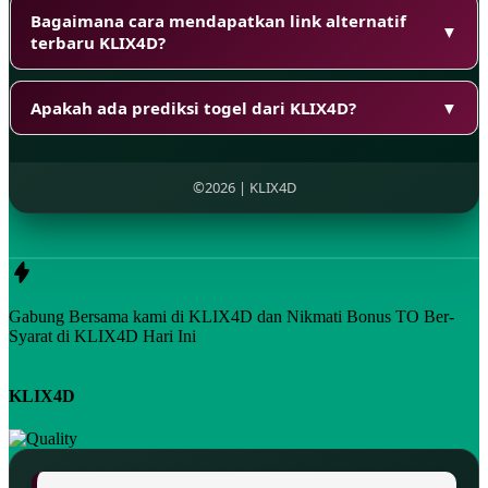
Bagaimana cara mendapatkan link alternatif
▼
terbaru KLIX4D?
Apakah ada prediksi togel dari KLIX4D?
▼
©2026 | KLIX4D
Gabung Bersama kami di KLIX4D dan Nikmati
Bonus TO
Ber-
Syarat di
KLIX4D Hari Ini
KLIX4D