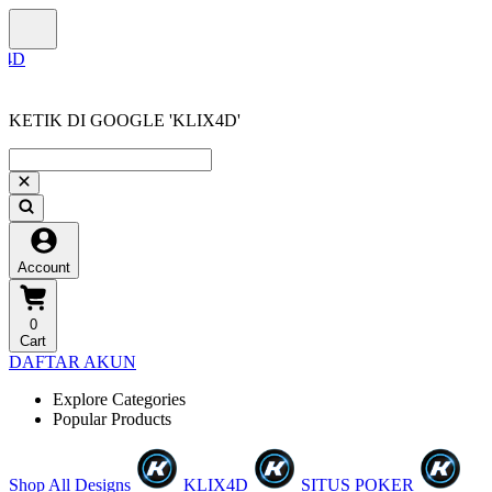
KETIK DI GOOGLE 'KLIX4D'
Account
0
Cart
DAFTAR AKUN
Explore Categories
Popular Products
Shop All Designs
KLIX4D
SITUS POKER