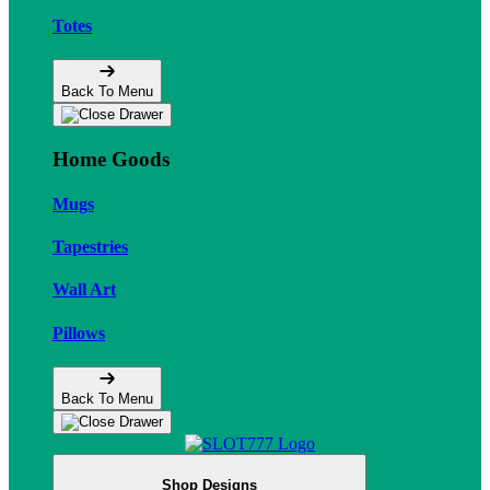
Totes
Back To Menu
Home Goods
Mugs
Tapestries
Wall Art
Pillows
Back To Menu
Shop Designs