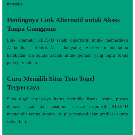
transaksi.
Pentingnya Link Alternatif untuk Akses
Tanpa Gangguan
Link alternatif KLIX4D selalu diperbarui untuk memastikan
Anda tidak terblokir. Akses langsung ke server utama tanpa
hambatan. Ini solusi terbaik untuk pemain yang ingin fokus
pada permainan.
Cara Memilih Situs Toto Togel
Terpercaya
Situs togel terpercaya harus memiliki lisensi resmi, proses
deposit cepat, dan customer service responsif. KLIX4D
memenuhi semua kriteria itu, plus menyediakan prediksi akurat
setiap hari.