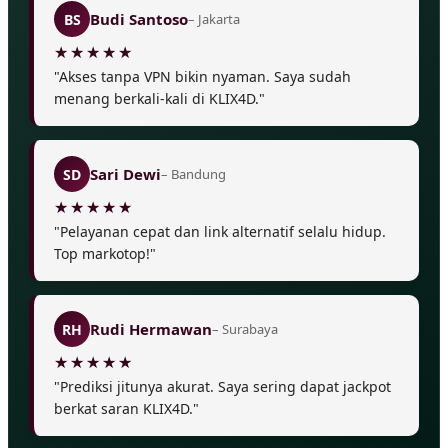
Budi Santoso
BS
– Jakarta
"Akses tanpa VPN bikin nyaman. Saya sudah
menang berkali-kali di KLIX4D."
Sari Dewi
SD
– Bandung
"Pelayanan cepat dan link alternatif selalu hidup.
Top markotop!"
Rudi Hermawan
RH
– Surabaya
"Prediksi jitunya akurat. Saya sering dapat jackpot
berkat saran KLIX4D."