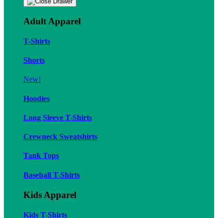
Adult Apparel
T-Shirts
Shorts
New!
Hoodies
Long Sleeve T-Shirts
Crewneck Sweatshirts
Tank Tops
Baseball T-Shirts
Kids Apparel
Kids T-Shirts