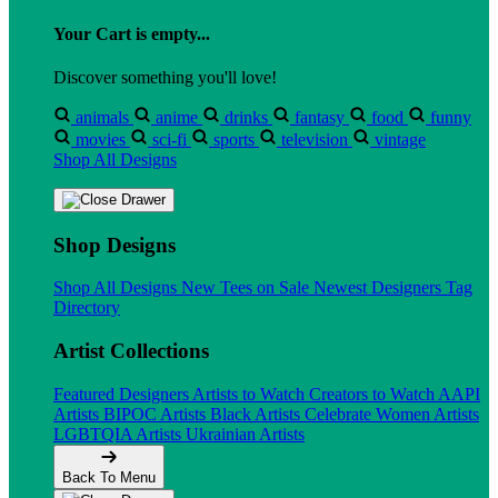
Your Cart is empty...
Discover something you'll love!
animals
anime
drinks
fantasy
food
funny
movies
sci-fi
sports
television
vintage
Shop All Designs
Shop Designs
Shop All Designs
New Tees on Sale
Newest Designers
Tag
Directory
Artist Collections
Featured Designers
Artists to Watch
Creators to Watch
AAPI
Artists
BIPOC Artists
Black Artists
Celebrate Women Artists
LGBTQIA Artists
Ukrainian Artists
Back To Menu