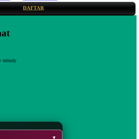
DAFTAR
aat
▼