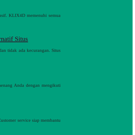
esponsif. KLIX4D memenuhi semua
rnatif Situs
an tidak ada kecurangan. Situs
g menang Anda dengan mengikuti
 Customer service siap membantu