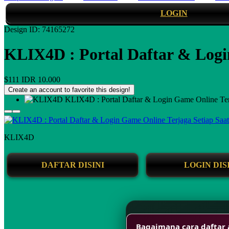
LOGIN
Design ID: 74165272
KLIX4D : Portal Daftar & Logi
$111
IDR 10.000
Create an account to favorite this design!
KLIX4D
DAFTAR DISINI
LOGIN DIS
Bagaimana cara daftar 