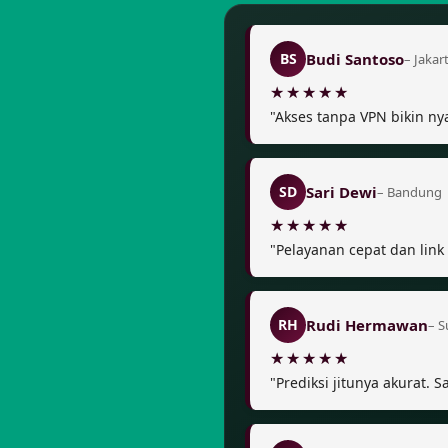
Budi Santoso
BS
– Jakar
"Akses tanpa VPN bikin ny
Sari Dewi
SD
– Bandung
"Pelayanan cepat dan link 
Rudi Hermawan
RH
– S
"Prediksi jitunya akurat. 