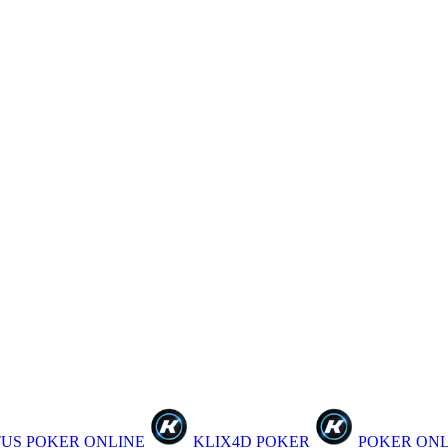
TUS POKER ONLINE
KLIX4D POKER
POKER ON