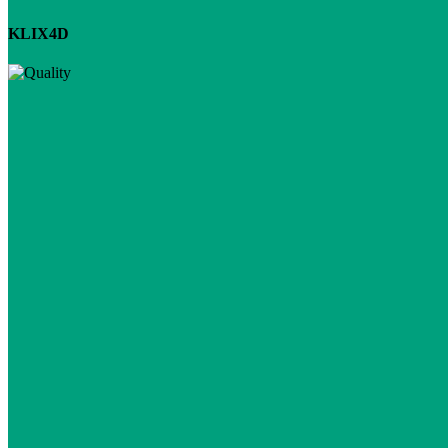
KLIX4D