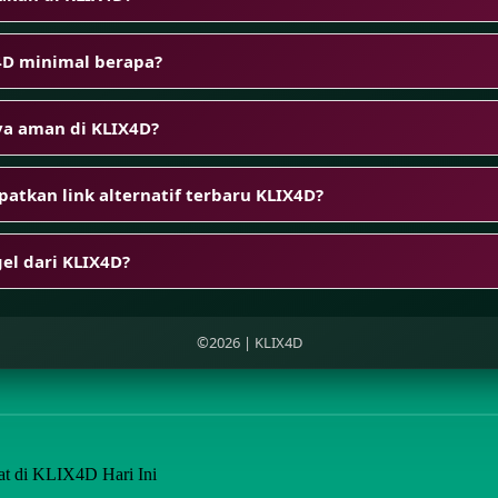
4D minimal berapa?
ya aman di KLIX4D?
tkan link alternatif terbaru KLIX4D?
el dari KLIX4D?
©2026 | KLIX4D
t di
KLIX4D Hari Ini