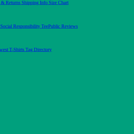
 & Returns
Shipping Info
Size Chart
t
Social Responsibility
TeePublic Reviews
west T-Shirts
Tag Directory