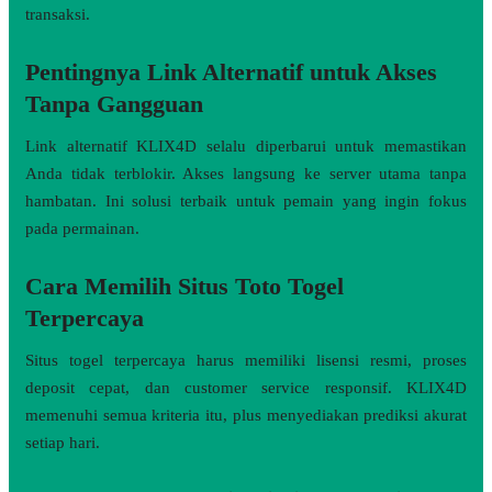
transaksi.
Pentingnya Link Alternatif untuk Akses
Tanpa Gangguan
Link alternatif KLIX4D selalu diperbarui untuk memastikan
Anda tidak terblokir. Akses langsung ke server utama tanpa
hambatan. Ini solusi terbaik untuk pemain yang ingin fokus
pada permainan.
Cara Memilih Situs Toto Togel
Terpercaya
Situs togel terpercaya harus memiliki lisensi resmi, proses
deposit cepat, dan customer service responsif. KLIX4D
memenuhi semua kriteria itu, plus menyediakan prediksi akurat
setiap hari.