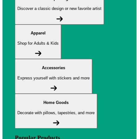
Discover a classic design or new favorite artist
Apparel
Shop for Adults & Kids
Accessories
Express yourself with stickers and more
Home Goods
Decorate with pillows, tapestries, and more
Popular Products