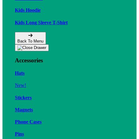
Kids Hoodie
Kids Long Sleeve T-Shirt
Back To Menu
Accessories
Hats
New!
Stickers
Magnets
Phone Cases
Pins