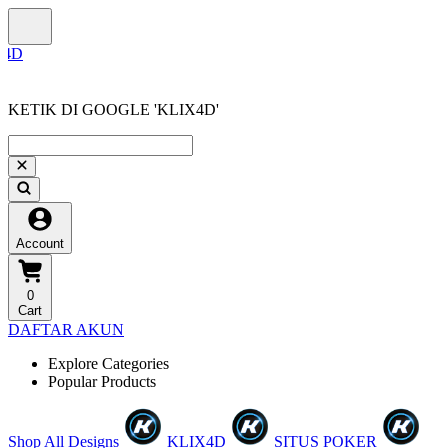
KETIK DI GOOGLE 'KLIX4D'
Account
0
Cart
DAFTAR AKUN
Explore Categories
Popular Products
Shop All Designs
KLIX4D
SITUS POKER