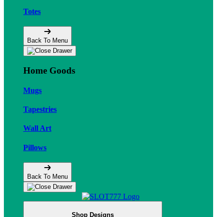
Totes
Back To Menu
Home Goods
Mugs
Tapestries
Wall Art
Pillows
Back To Menu
Shop Designs