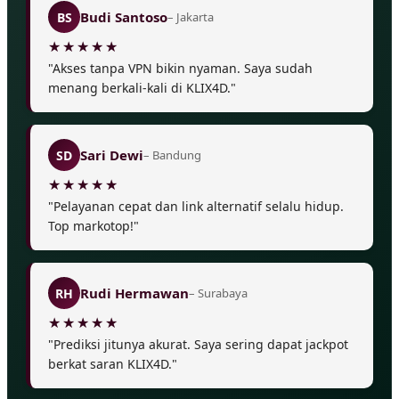
Budi Santoso
BS
– Jakarta
"Akses tanpa VPN bikin nyaman. Saya sudah
menang berkali-kali di KLIX4D."
Sari Dewi
SD
– Bandung
"Pelayanan cepat dan link alternatif selalu hidup.
Top markotop!"
Rudi Hermawan
RH
– Surabaya
"Prediksi jitunya akurat. Saya sering dapat jackpot
berkat saran KLIX4D."