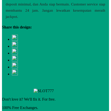
deposit minimal, dan Anda siap bermain. Customer service siap
membantu 24 jam. Jangan lewatkan kesempatan meraih
jackpot.
Share this design:
Don't love it? We'll fix it. For free.
100% Free Exchanges.