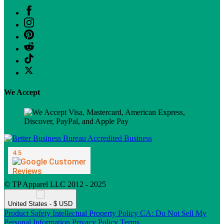
We Accept
© TP Apparel LLC 2012 - 2025
United States - $ USD
Product Safety
Intellectual Property Policy
CA: Do Not Sell My
Personal Information
Privacy Policy
Terms