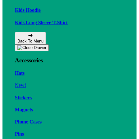
Kids Hoodie
Kids Long Sleeve T-Shirt
Back To Menu
Accessories
Hats
New!
Stickers
Magnets
Phone Cases
Pins