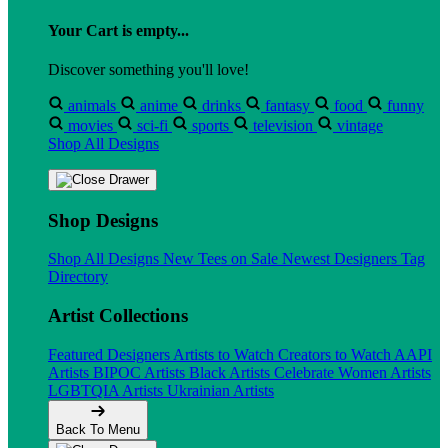
Your Cart is empty...
Discover something you'll love!
animals
anime
drinks
fantasy
food
funny
movies
sci-fi
sports
television
vintage
Shop All Designs
Shop Designs
Shop All Designs
New Tees on Sale
Newest Designers
Tag
Directory
Artist Collections
Featured Designers
Artists to Watch
Creators to Watch
AAPI
Artists
BIPOC Artists
Black Artists
Celebrate Women Artists
LGBTQIA Artists
Ukrainian Artists
Back To Menu