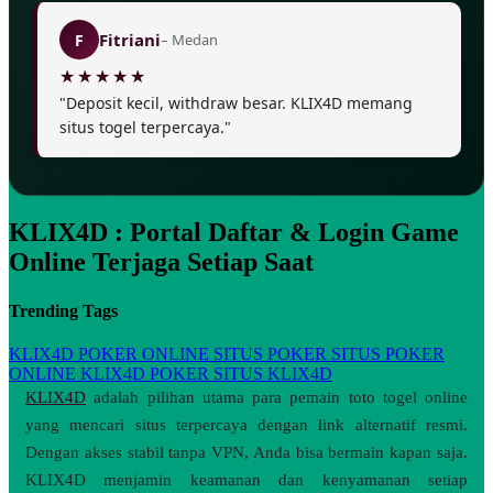
Fitriani
F
– Medan
"Deposit kecil, withdraw besar. KLIX4D memang
situs togel terpercaya."
KLIX4D : Portal Daftar & Login Game
Online Terjaga Setiap Saat
Trending Tags
KLIX4D
POKER ONLINE
SITUS POKER
SITUS POKER
ONLINE
KLIX4D POKER
SITUS KLIX4D
KLIX4D
adalah pilihan utama para pemain toto togel online
yang mencari situs terpercaya dengan link alternatif resmi.
Dengan akses stabil tanpa VPN, Anda bisa bermain kapan saja.
KLIX4D menjamin keamanan dan kenyamanan setiap