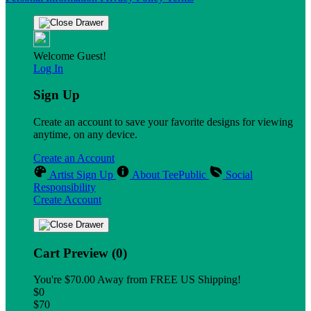
Welcome Guest!
Log In
Sign Up
Create an account to save your favorite designs for viewing
anytime, on any device.
Create an Account
Artist Sign Up
About TeePublic
Social
Responsibility
Create Account
Cart Preview (0)
You're
$70.00
Away from
FREE US Shipping!
$0
$70