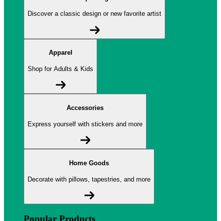
Discover a classic design or new favorite artist
Apparel
Shop for Adults & Kids
Accessories
Express yourself with stickers and more
Home Goods
Decorate with pillows, tapestries, and more
Popular Products