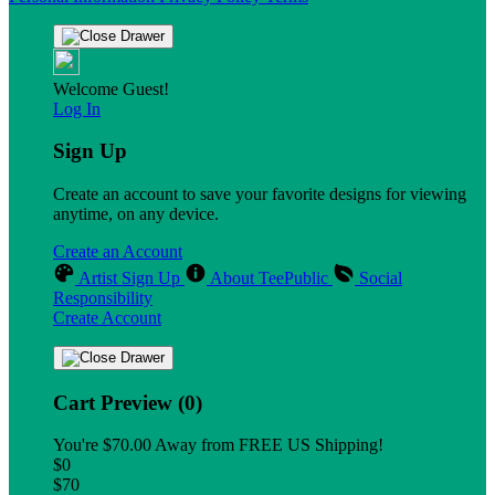
Welcome Guest!
Log In
Sign Up
Create an account to save your favorite designs for viewing
anytime, on any device.
Create an Account
Artist Sign Up
About TeePublic
Social
Responsibility
Create Account
Cart Preview (0)
You're
$70.00
Away from
FREE US Shipping!
$0
$70