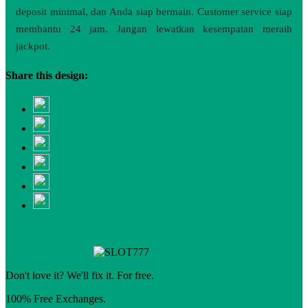
deposit minimal, dan Anda siap bermain. Customer service siap
membantu 24 jam. Jangan lewatkan kesempatan meraih
jackpot.
Share this design:
Don't love it? We'll fix it. For free.
100% Free Exchanges.