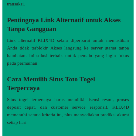
transaksi.
Pentingnya Link Alternatif untuk Akses
Tanpa Gangguan
Link alternatif KLIX4D selalu diperbarui untuk memastikan
Anda tidak terblokir. Akses langsung ke server utama tanpa
hambatan. Ini solusi terbaik untuk pemain yang ingin fokus
pada permainan.
Cara Memilih Situs Toto Togel
Terpercaya
Situs togel terpercaya harus memiliki lisensi resmi, proses
deposit cepat, dan customer service responsif. KLIX4D
memenuhi semua kriteria itu, plus menyediakan prediksi akurat
setiap hari.