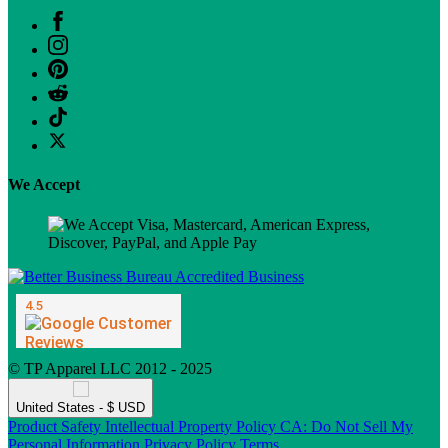
We Accept
© TP Apparel LLC 2012 - 2025
United States - $ USD
Product Safety
Intellectual Property Policy
CA: Do Not Sell My
Personal Information
Privacy Policy
Terms