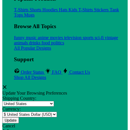
T-Shirts
Shorts
Hoodies
Hats
Kids T-Shirts
Stickers
Tank
Tops
Mugs
Browse All Topics
funny
music
anime
movies
television
sports
sci-fi
vintage
animals
drinks
food
politics
All Popular Designs
Support
Order Status
FAQ
Contact Us
Shop All Designs
Update Your Browsing Preferences
Shipping Country:
Currency:
Cancel