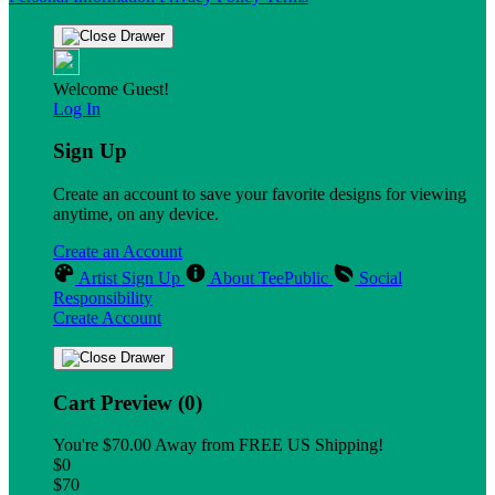
Welcome Guest!
Log In
Sign Up
Create an account to save your favorite designs for viewing
anytime, on any device.
Create an Account
Artist Sign Up
About TeePublic
Social
Responsibility
Create Account
Cart Preview (0)
You're
$70.00
Away from
FREE US Shipping!
$0
$70