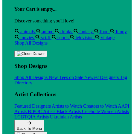
Your Cart is empty...
Discover something you'll love!
animals
anime
drinks
fantasy
food
funny
movies
sci-fi
sports
television
vintage
Shop All Designs
Shop Designs
Shop All Designs
New Tees on Sale
Newest Designers
Tag
Directory
Artist Collections
Featured Designers
Artists to Watch
Creators to Watch
AAPI
Artists
BIPOC Artists
Black Artists
Celebrate Women Artists
LGBTQIA Artists
Ukrainian Artists
Back To Menu