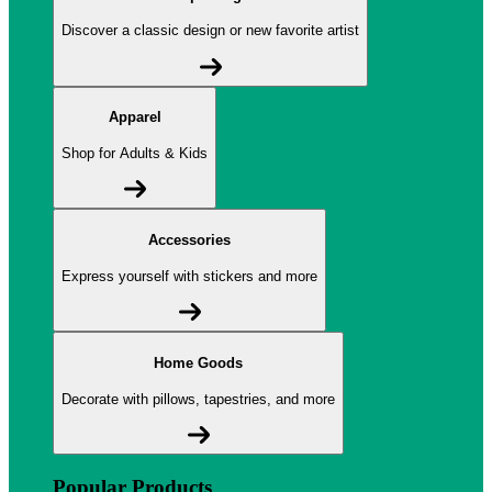
Discover a classic design or new favorite artist
Apparel
Shop for Adults & Kids
Accessories
Express yourself with stickers and more
Home Goods
Decorate with pillows, tapestries, and more
Popular Products