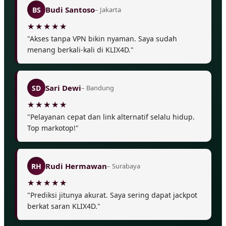
Budi Santoso
BS
– Jakarta
"Akses tanpa VPN bikin nyaman. Saya sudah
menang berkali-kali di KLIX4D."
Sari Dewi
SD
– Bandung
"Pelayanan cepat dan link alternatif selalu hidup.
Top markotop!"
Rudi Hermawan
RH
– Surabaya
"Prediksi jitunya akurat. Saya sering dapat jackpot
berkat saran KLIX4D."