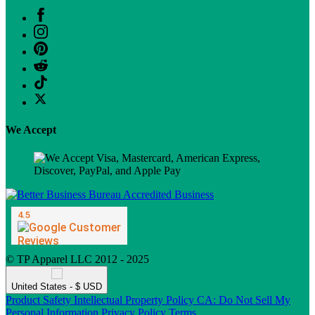
We Accept
© TP Apparel LLC 2012 - 2025
United States - $ USD
Product Safety
Intellectual Property Policy
CA: Do Not Sell My
Personal Information
Privacy Policy
Terms