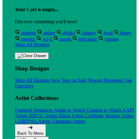
Your Cart is empty...
Discover something you'll love!
animals
anime
drinks
fantasy
food
funny
movies
sci-fi
sports
television
vintage
Shop All Designs
Shop Designs
Shop All Designs
New Tees on Sale
Newest Designers
Tag
Directory
Artist Collections
Featured Designers
Artists to Watch
Creators to Watch
AAPI
Artists
BIPOC Artists
Black Artists
Celebrate Women Artists
LGBTQIA Artists
Ukrainian Artists
Back To Menu