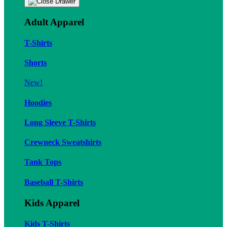
Adult Apparel
T-Shirts
Shorts
New!
Hoodies
Long Sleeve T-Shirts
Crewneck Sweatshirts
Tank Tops
Baseball T-Shirts
Kids Apparel
Kids T-Shirts