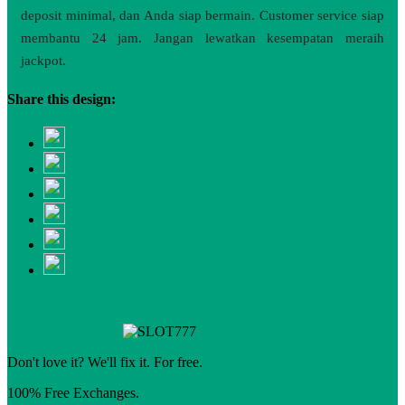
deposit minimal, dan Anda siap bermain. Customer service siap
membantu 24 jam. Jangan lewatkan kesempatan meraih
jackpot.
Share this design:
Don't love it? We'll fix it. For free.
100% Free Exchanges.