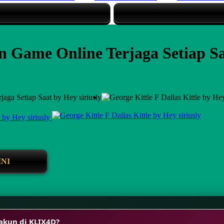
n Game Online Terjaga Setiap S
INI
akun di KLIX4D?