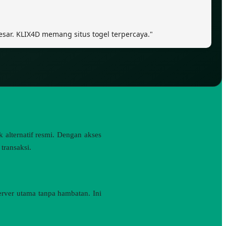
besar. KLIX4D memang situs togel terpercaya."
k alternatif resmi. Dengan akses
transaksi.
erver utama tanpa hambatan. Ini