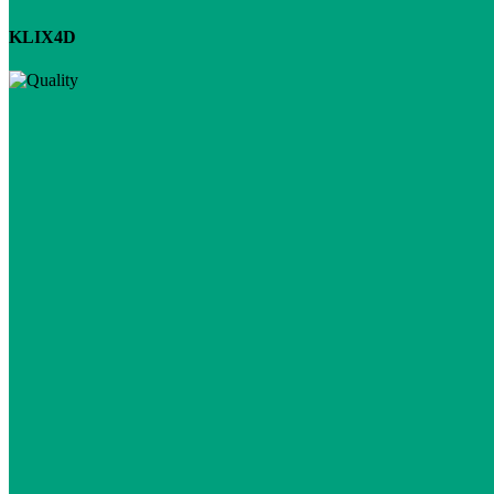
KLIX4D