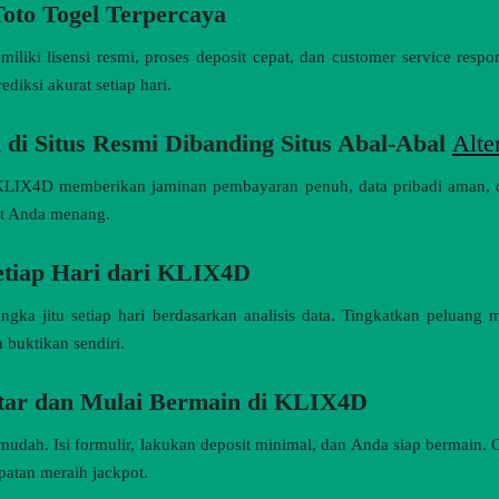
Toto Togel Terpercaya
emiliki lisensi resmi, proses deposit cepat, dan customer service r
ediksi akurat setiap hari.
di Situs Resmi Dibanding Situs Abal-Abal
Alte
i KLIX4D memberikan jaminan pembayaran penuh, data pribadi aman, d
at Anda menang.
Setiap Hari dari KLIX4D
ngka jitu setiap hari berdasarkan analisis data. Tingkatkan peluan
n buktikan sendiri.
ar dan Mulai Bermain di KLIX4D
udah. Isi formulir, lakukan deposit minimal, dan Anda siap bermain.
atan meraih jackpot.