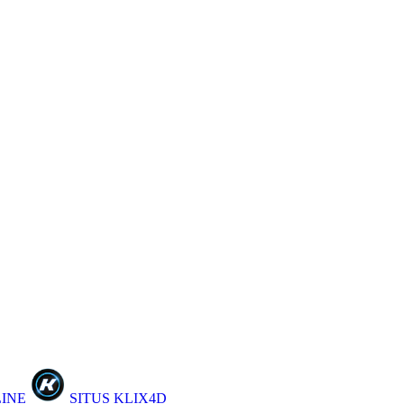
LINE
SITUS KLIX4D