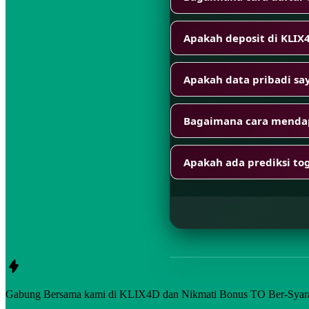
Apakah deposit di KLIX
Apakah data pribadi sa
Bagaimana cara mendapa
Apakah ada prediksi tog
Gabung Bersama kami di KLIX4D dan Nikmati
Bonus TO
Ber-Syara