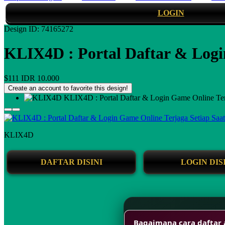
LOGIN
Design ID: 74165272
KLIX4D : Portal Daftar & Logi
$111
IDR 10.000
Create an account to favorite this design!
KLIX4D
DAFTAR DISINI
LOGIN DIS
Bagaimana cara daftar 