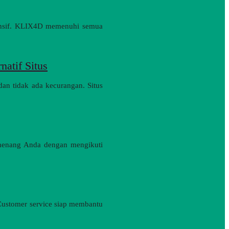
esponsif. KLIX4D memenuhi semua
rnatif Situs
an tidak ada kecurangan. Situs
g menang Anda dengan mengikuti
 Customer service siap membantu