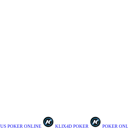
TUS POKER ONLINE
KLIX4D POKER
POKER ON