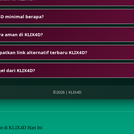
4D minimal berapa?
ya aman di KLIX4D?
tkan link alternatif terbaru KLIX4D?
el dari KLIX4D?
©2026 | KLIX4D
t di
KLIX4D Hari Ini