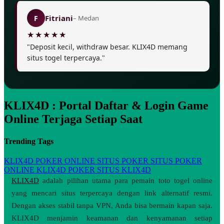
Fitriani
F
– Medan
"Deposit kecil, withdraw besar. KLIX4D memang
situs togel terpercaya."
KLIX4D : Portal Daftar & Login Game
Online Terjaga Setiap Saat
Trending Tags
KLIX4D
POKER ONLINE
SITUS POKER
SITUS POKER
ONLINE
KLIX4D POKER
SITUS KLIX4D
KLIX4D
adalah pilihan utama para pemain toto togel online
yang mencari situs terpercaya dengan link alternatif resmi.
Dengan akses stabil tanpa VPN, Anda bisa bermain kapan saja.
KLIX4D menjamin keamanan dan kenyamanan setiap