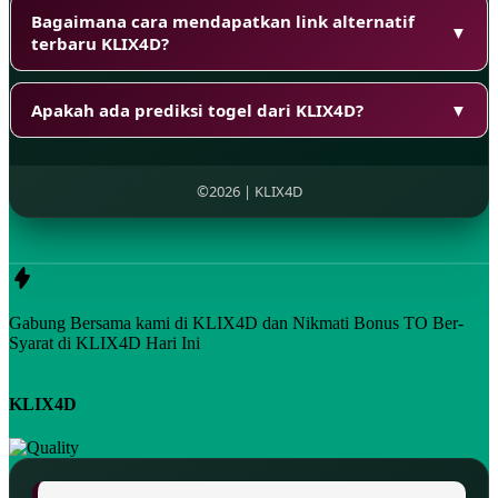
Bagaimana cara mendapatkan link alternatif
▼
terbaru KLIX4D?
Apakah ada prediksi togel dari KLIX4D?
▼
©2026 | KLIX4D
Gabung Bersama kami di KLIX4D dan Nikmati
Bonus TO
Ber-
Syarat di
KLIX4D Hari Ini
KLIX4D