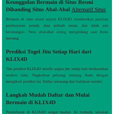
Keunggulan Bermain di Situs Resmi
Dibanding Situs Abal-Abal
Alternatif Situs
Bermain di situs resmi seperti KLIX4D memberikan jaminan
pembayaran penuh, data pribadi aman, dan tidak ada
kecurangan. Situs abal-abal sering menghilang saat Anda
menang.
Prediksi Togel Jitu Setiap Hari dari
KLIX4D
Tim prediksi KLIX4D merilis angka jitu setiap hari berdasarkan
analisis data. Tingkatkan peluang menang Anda dengan
mengikuti prediksi ini. Daftar sekarang dan buktikan sendiri.
Langkah Mudah Daftar dan Mulai
Bermain di KLIX4D
Pendaftaran di KLIX4D sangat mudah. Isi formulir, lakukan