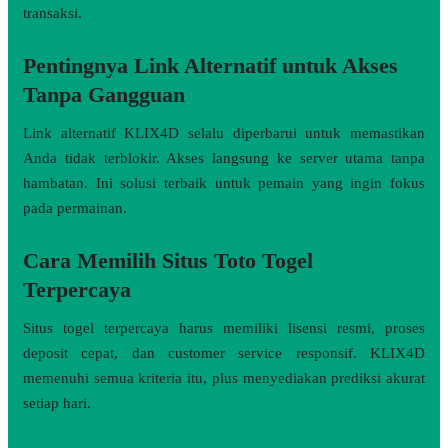
transaksi.
Pentingnya Link Alternatif untuk Akses
Tanpa Gangguan
Link alternatif KLIX4D selalu diperbarui untuk memastikan
Anda tidak terblokir. Akses langsung ke server utama tanpa
hambatan. Ini solusi terbaik untuk pemain yang ingin fokus
pada permainan.
Cara Memilih Situs Toto Togel
Terpercaya
Situs togel terpercaya harus memiliki lisensi resmi, proses
deposit cepat, dan customer service responsif. KLIX4D
memenuhi semua kriteria itu, plus menyediakan prediksi akurat
setiap hari.