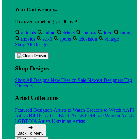
Your Cart is empty...
Discover something you'll love!
animals
anime
drinks
fantasy
food
funny
movies
sci-fi
sports
television
vintage
Shop All Designs
Shop Designs
Shop All Designs
New Tees on Sale
Newest Designers
Tag
Directory
Artist Collections
Featured Designers
Artists to Watch
Creators to Watch
AAPI
Artists
BIPOC Artists
Black Artists
Celebrate Women Artists
LGBTQIA Artists
Ukrainian Artists
Back To Menu