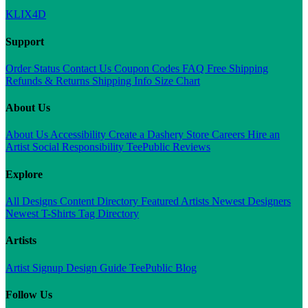
KLIX4D
Support
Order Status
Contact Us
Coupon Codes
FAQ
Free Shipping
Refunds & Returns
Shipping Info
Size Chart
About Us
About Us
Accessibility
Create a Dashery Store
Careers
Hire an
Artist
Social Responsibility
TeePublic Reviews
Explore
All Designs
Content Directory
Featured Artists
Newest Designers
Newest T-Shirts
Tag Directory
Artists
Artist Signup
Design Guide
TeePublic Blog
Follow Us