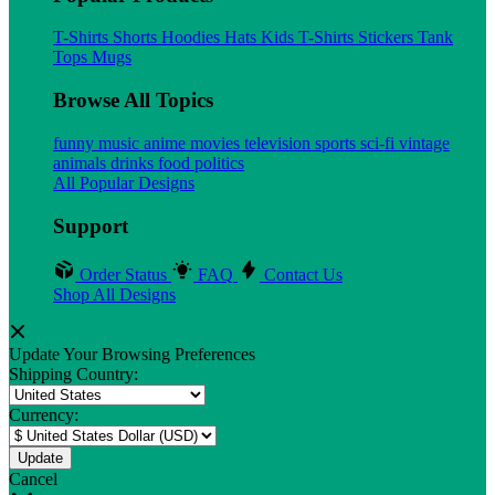
T-Shirts
Shorts
Hoodies
Hats
Kids T-Shirts
Stickers
Tank
Tops
Mugs
Browse All Topics
funny
music
anime
movies
television
sports
sci-fi
vintage
animals
drinks
food
politics
All Popular Designs
Support
Order Status
FAQ
Contact Us
Shop All Designs
Update Your Browsing Preferences
Shipping Country:
Currency:
Cancel