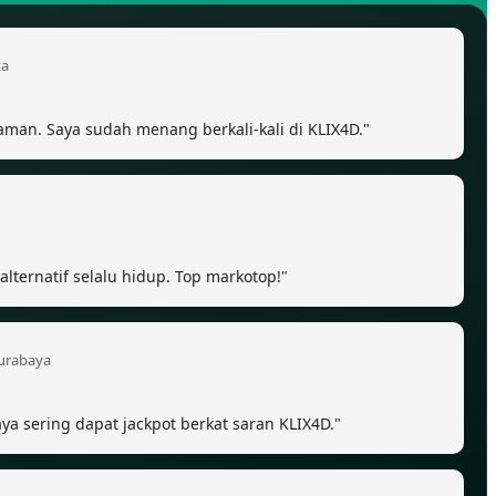
ta
aman. Saya sudah menang berkali-kali di KLIX4D."
alternatif selalu hidup. Top markotop!"
urabaya
Saya sering dapat jackpot berkat saran KLIX4D."