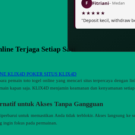
Fitriani
F
– Medan
"Deposit kecil, withdraw 
ine Terjaga Setiap Saat
INE
KLIX4D POKER
SITUS KLIX4D
ara pemain toto togel online yang mencari situs terpercaya dengan lin
ermain kapan saja. KLIX4D menjamin keamanan dan kenyamanan setiap 
ernatif untuk Akses Tanpa Gangguan
diperbarui untuk memastikan Anda tidak terblokir. Akses langsung ke s
ng ingin fokus pada permainan.