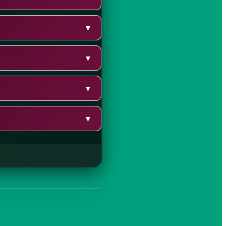
▼
▼
▼
▼