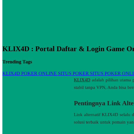
KLIX4D : Portal Daftar & Login Game Onl
Trending Tags
KLIX4D
POKER ONLINE
SITUS POKER
SITUS POKER ONL
KLIX4D
adalah pilihan utama p
stabil tanpa VPN, Anda bisa b
Pentingnya Link Alt
Link alternatif KLIX4D selalu 
solusi terbaik untuk pemain ya