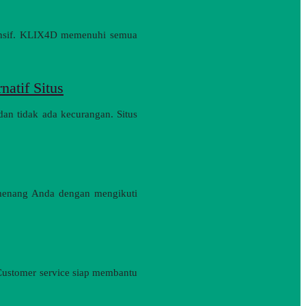
esponsif. KLIX4D memenuhi semua
rnatif Situs
an tidak ada kecurangan. Situs
g menang Anda dengan mengikuti
 Customer service siap membantu