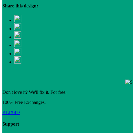
Share this design:
Don't love it? We'll fix it. For free.
100% Free Exchanges.
KLIX4D
Support