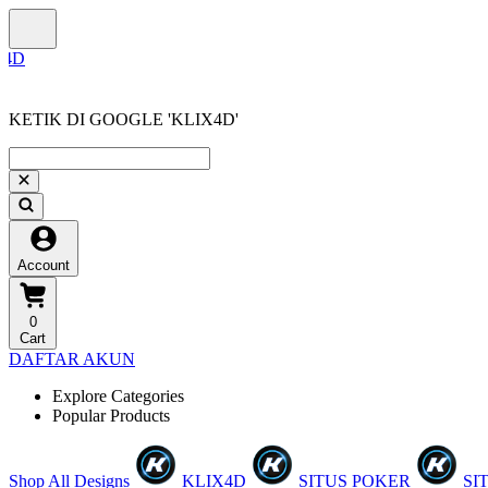
KETIK DI GOOGLE 'KLIX4D'
Account
0
Cart
DAFTAR AKUN
Explore Categories
Popular Products
Shop All Designs
KLIX4D
SITUS POKER
SI