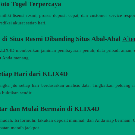
Toto Togel Terpercaya
emiliki lisensi resmi, proses deposit cepat, dan customer service r
ediksi akurat setiap hari.
di Situs Resmi Dibanding Situs Abal-Abal
Alte
i KLIX4D memberikan jaminan pembayaran penuh, data pribadi aman, d
at Anda menang.
Setiap Hari dari KLIX4D
ngka jitu setiap hari berdasarkan analisis data. Tingkatkan peluan
n buktikan sendiri.
ar dan Mulai Bermain di KLIX4D
udah. Isi formulir, lakukan deposit minimal, dan Anda siap bermain.
atan meraih jackpot.