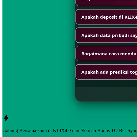
Apakah deposit di KLIX
Apakah data pribadi sa
Bagaimana cara mendapa
Apakah ada prediksi tog
Gabung Bersama kami di KLIX4D dan Nikmati
Bonus TO
Ber-Syara