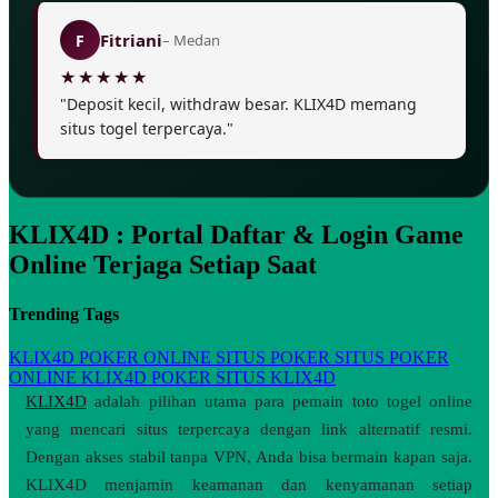
Fitriani
F
– Medan
"Deposit kecil, withdraw besar. KLIX4D memang
situs togel terpercaya."
KLIX4D : Portal Daftar & Login Game
Online Terjaga Setiap Saat
Trending Tags
KLIX4D
POKER ONLINE
SITUS POKER
SITUS POKER
ONLINE
KLIX4D POKER
SITUS KLIX4D
KLIX4D
adalah pilihan utama para pemain toto togel online
yang mencari situs terpercaya dengan link alternatif resmi.
Dengan akses stabil tanpa VPN, Anda bisa bermain kapan saja.
KLIX4D menjamin keamanan dan kenyamanan setiap