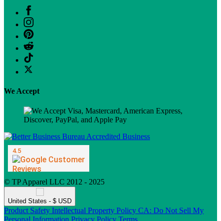
We Accept
© TP Apparel LLC 2012 - 2025
United States - $ USD
Product Safety
Intellectual Property Policy
CA: Do Not Sell My
Personal Information
Privacy Policy
Terms