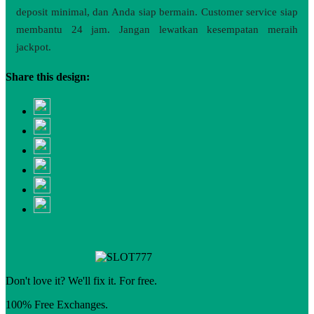
deposit minimal, dan Anda siap bermain. Customer service siap
membantu 24 jam. Jangan lewatkan kesempatan meraih
jackpot.
Share this design:
Don't love it? We'll fix it. For free.
100% Free Exchanges.