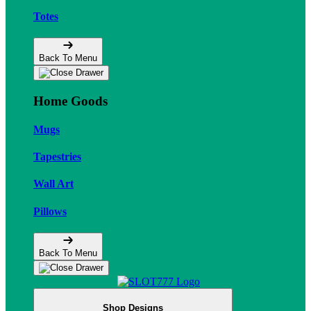
Totes
Back To Menu
Home Goods
Mugs
Tapestries
Wall Art
Pillows
Back To Menu
Shop Designs