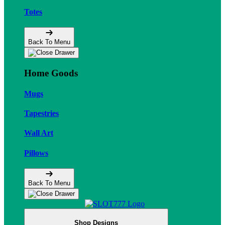
Totes
Back To Menu
Home Goods
Mugs
Tapestries
Wall Art
Pillows
Back To Menu
Shop Designs