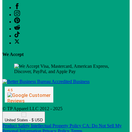
We Accept
© TP Apparel LLC 2012 - 2025
United States - $ USD
Product Safety
Intellectual Property Policy
CA: Do Not Sell My
Personal Information
Privacy Policy
Terms