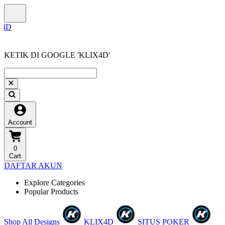
KETIK DI GOOGLE 'KLIX4D'
Account
0
Cart
DAFTAR AKUN
Explore Categories
Popular Products
Shop All Designs
KLIX4D
SITUS POKER