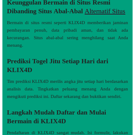
Keunggulan Bermain di Situs Resmi
Dibanding Situs Abal-Abal
Alternatif Situs
Bermain di situs resmi seperti KLIX4D memberikan jaminan
pembayaran penuh, data pribadi aman, dan tidak ada
kecurangan. Situs abal-abal sering menghilang saat Anda
menang.
Prediksi Togel Jitu Setiap Hari dari
KLIX4D
Tim prediksi KLIX4D merilis angka jitu setiap hari berdasarkan
analisis data. Tingkatkan peluang menang Anda dengan
mengikuti prediksi ini. Daftar sekarang dan buktikan sendiri.
Langkah Mudah Daftar dan Mulai
Bermain di KLIX4D
Pendaftaran di KLIX4D sangat mudah. Isi formulir, lakukan