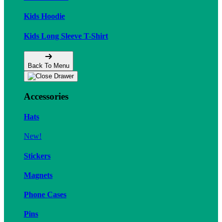
Kids Hoodie
Kids Long Sleeve T-Shirt
Back To Menu
Accessories
Hats
New!
Stickers
Magnets
Phone Cases
Pins