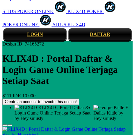
SITUS POKER ONLINE
KLIX4D POKER
POKER ONLINE
SITUS KLIX4D
LOGIN
DAFTAR
Design ID: 74165272
KLIX4D : Portal Daftar &
Login Game Online Terjaga
Setiap Saat
$111
IDR 10.000
Create an account to favorite this design!