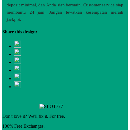
deposit minimal, dan Anda siap bermain. Customer service siap
membantu 24 jam. Jangan lewatkan kesempatan meraih
jackpot.
Share this design:
Don't love it? We'll fix it. For free.
100% Free Exchanges.