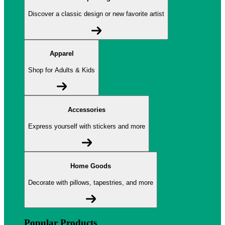
Discover a classic design or new favorite artist
Apparel
Shop for Adults & Kids
Accessories
Express yourself with stickers and more
Home Goods
Decorate with pillows, tapestries, and more
Popular Products