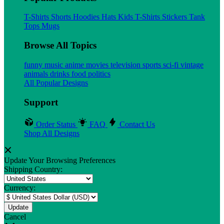
T-Shirts
Shorts
Hoodies
Hats
Kids T-Shirts
Stickers
Tank
Tops
Mugs
Browse All Topics
funny
music
anime
movies
television
sports
sci-fi
vintage
animals
drinks
food
politics
All Popular Designs
Support
Order Status
FAQ
Contact Us
Shop All Designs
Update Your Browsing Preferences
Shipping Country:
Currency:
Cancel