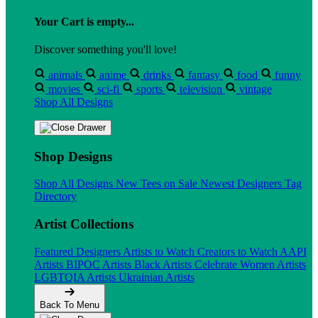
Your Cart is empty...
Discover something you'll love!
animals
anime
drinks
fantasy
food
funny
movies
sci-fi
sports
television
vintage
Shop All Designs
Shop Designs
Shop All Designs
New Tees on Sale
Newest Designers
Tag
Directory
Artist Collections
Featured Designers
Artists to Watch
Creators to Watch
AAPI
Artists
BIPOC Artists
Black Artists
Celebrate Women Artists
LGBTQIA Artists
Ukrainian Artists
Back To Menu