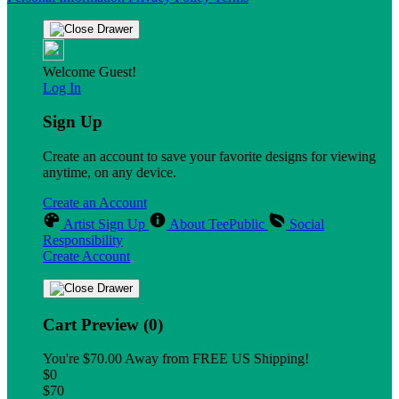
Welcome Guest!
Log In
Sign Up
Create an account to save your favorite designs for viewing
anytime, on any device.
Create an Account
Artist Sign Up
About TeePublic
Social
Responsibility
Create Account
Cart Preview (0)
You're
$70.00
Away from
FREE US Shipping!
$0
$70