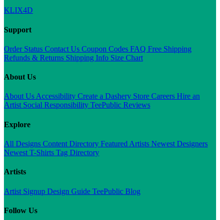
KLIX4D
Support
Order Status
Contact Us
Coupon Codes
FAQ
Free Shipping
Refunds & Returns
Shipping Info
Size Chart
About Us
About Us
Accessibility
Create a Dashery Store
Careers
Hire an
Artist
Social Responsibility
TeePublic Reviews
Explore
All Designs
Content Directory
Featured Artists
Newest Designers
Newest T-Shirts
Tag Directory
Artists
Artist Signup
Design Guide
TeePublic Blog
Follow Us