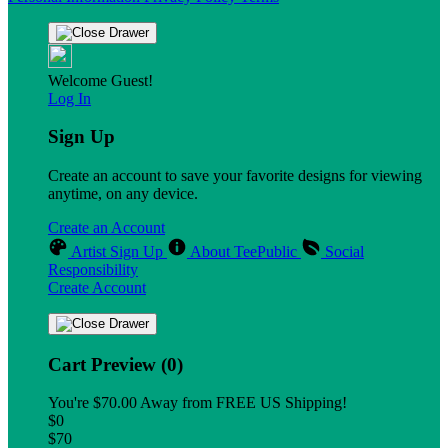
Welcome Guest!
Log In
Sign Up
Create an account to save your favorite designs for viewing
anytime, on any device.
Create an Account
Artist Sign Up
About TeePublic
Social
Responsibility
Create Account
Cart Preview (0)
You're
$70.00
Away from
FREE US Shipping!
$0
$70