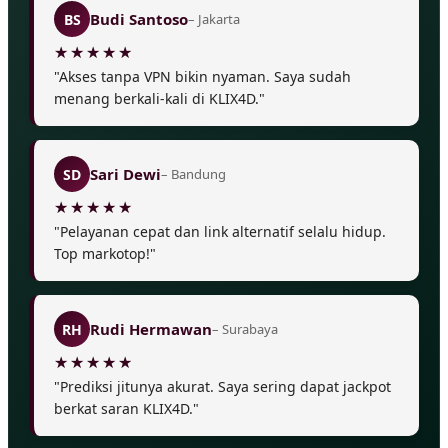
Budi Santoso
BS
– Jakarta
"Akses tanpa VPN bikin nyaman. Saya sudah
menang berkali-kali di KLIX4D."
Sari Dewi
SD
– Bandung
"Pelayanan cepat dan link alternatif selalu hidup.
Top markotop!"
Rudi Hermawan
RH
– Surabaya
"Prediksi jitunya akurat. Saya sering dapat jackpot
berkat saran KLIX4D."