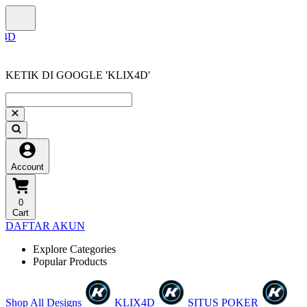
KETIK DI GOOGLE 'KLIX4D'
Account
0
Cart
DAFTAR AKUN
Explore Categories
Popular Products
Shop All Designs
KLIX4D
SITUS POKER