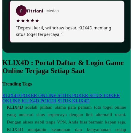
Fitriani
F
– Medan
"Deposit kecil, withdraw besar. KLIX4D memang
situs togel terpercaya."
KLIX4D : Portal Daftar & Login Game
Online Terjaga Setiap Saat
Trending Tags
KLIX4D
POKER ONLINE
SITUS POKER
SITUS POKER
ONLINE
KLIX4D POKER
SITUS KLIX4D
KLIX4D
adalah pilihan utama para pemain toto togel online
yang mencari situs terpercaya dengan link alternatif resmi.
Dengan akses stabil tanpa VPN, Anda bisa bermain kapan saja.
KLIX4D menjamin keamanan dan kenyamanan setiap