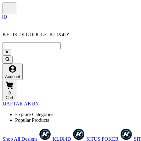
KETIK DI GOOGLE 'KLIX4D'
Account
0
Cart
DAFTAR AKUN
Explore Categories
Popular Products
Shop All Designs
KLIX4D
SITUS POKER
SI