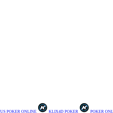
TUS POKER ONLINE
KLIX4D POKER
POKER ON