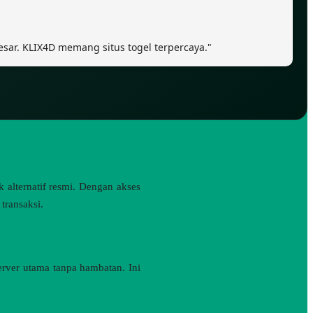
besar. KLIX4D memang situs togel terpercaya."
k alternatif resmi. Dengan akses
transaksi.
erver utama tanpa hambatan. Ini