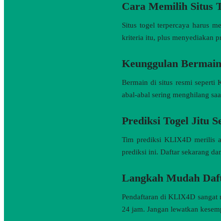
Cara Memilih Situs 
Situs togel terpercaya harus m
kriteria itu, plus menyediakan pr
Keunggulan Bermain 
Bermain di situs resmi sepert
abal-abal sering menghilang sa
Prediksi Togel Jitu 
Tim prediksi KLIX4D merilis a
prediksi ini. Daftar sekarang da
Langkah Mudah Daft
Pendaftaran di KLIX4D sangat m
24 jam. Jangan lewatkan kesemp