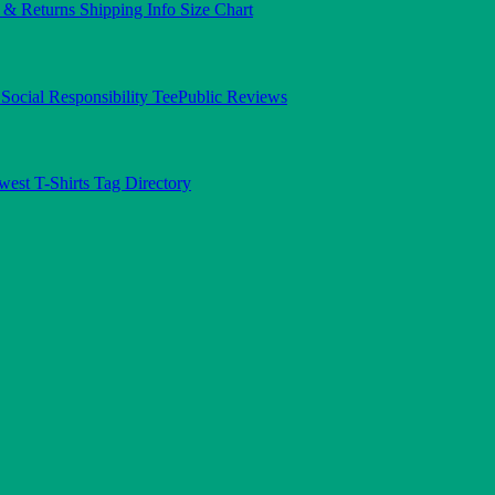
 & Returns
Shipping Info
Size Chart
t
Social Responsibility
TeePublic Reviews
west T-Shirts
Tag Directory