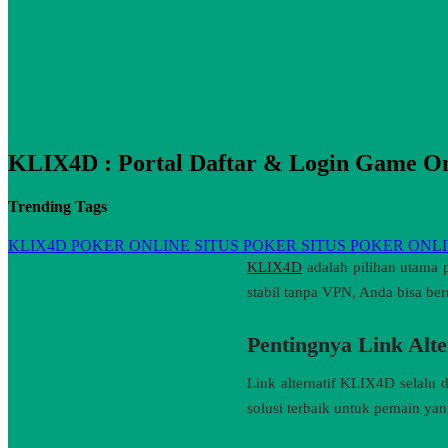
KLIX4D : Portal Daftar & Login Game Onl
Trending Tags
KLIX4D
POKER ONLINE
SITUS POKER
SITUS POKER ONL
KLIX4D
adalah pilihan utama p
stabil tanpa VPN, Anda bisa b
Pentingnya Link Alt
Link alternatif KLIX4D selalu 
solusi terbaik untuk pemain ya