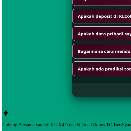
Apakah deposit di KLIX
Apakah data pribadi sa
Bagaimana cara mendapa
Apakah ada prediksi tog
Gabung Bersama kami di KLIX4D dan Nikmati
Bonus TO
Ber-Syara