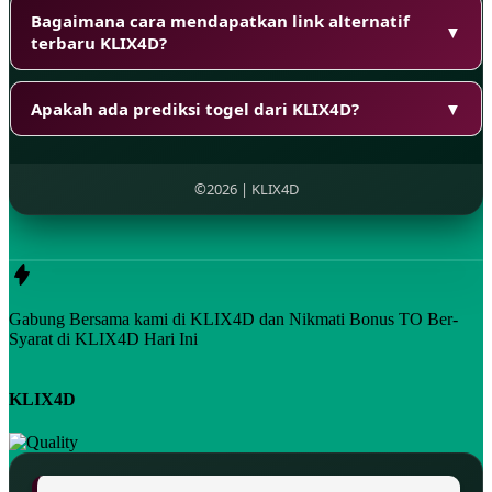
Bagaimana cara mendapatkan link alternatif
▼
terbaru KLIX4D?
Apakah ada prediksi togel dari KLIX4D?
▼
©2026 | KLIX4D
Gabung Bersama kami di KLIX4D dan Nikmati
Bonus TO
Ber-
Syarat di
KLIX4D Hari Ini
KLIX4D