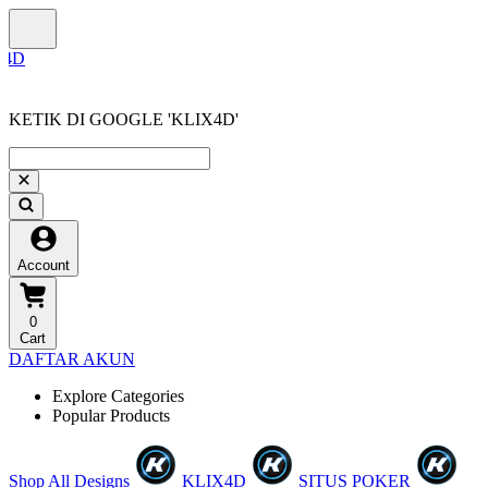
KETIK DI GOOGLE 'KLIX4D'
Account
0
Cart
DAFTAR AKUN
Explore Categories
Popular Products
Shop All Designs
KLIX4D
SITUS POKER