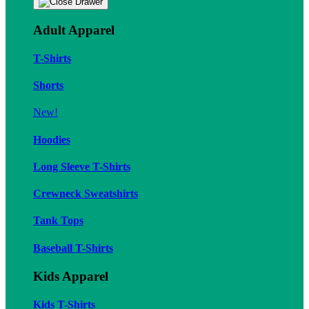
Adult Apparel
T-Shirts
Shorts
New!
Hoodies
Long Sleeve T-Shirts
Crewneck Sweatshirts
Tank Tops
Baseball T-Shirts
Kids Apparel
Kids T-Shirts