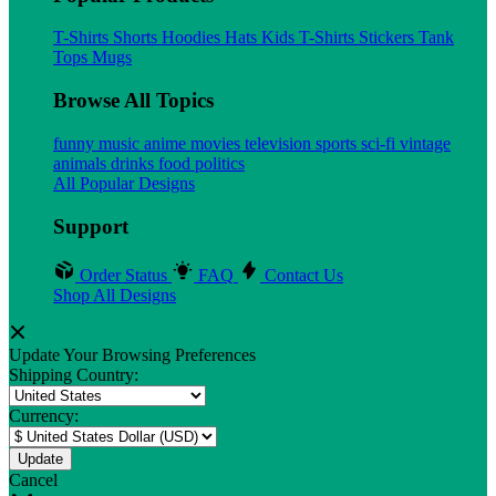
T-Shirts
Shorts
Hoodies
Hats
Kids T-Shirts
Stickers
Tank
Tops
Mugs
Browse All Topics
funny
music
anime
movies
television
sports
sci-fi
vintage
animals
drinks
food
politics
All Popular Designs
Support
Order Status
FAQ
Contact Us
Shop All Designs
Update Your Browsing Preferences
Shipping Country:
Currency:
Cancel