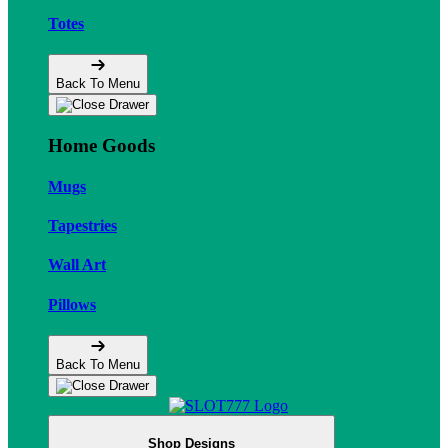
Totes
Back To Menu
Home Goods
Mugs
Tapestries
Wall Art
Pillows
Back To Menu
Shop Designs