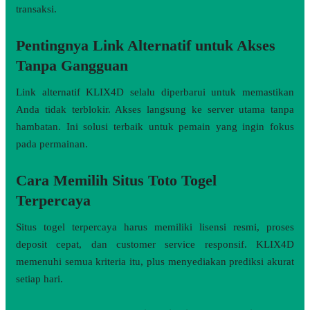
transaksi.
Pentingnya Link Alternatif untuk Akses
Tanpa Gangguan
Link alternatif KLIX4D selalu diperbarui untuk memastikan
Anda tidak terblokir. Akses langsung ke server utama tanpa
hambatan. Ini solusi terbaik untuk pemain yang ingin fokus
pada permainan.
Cara Memilih Situs Toto Togel
Terpercaya
Situs togel terpercaya harus memiliki lisensi resmi, proses
deposit cepat, dan customer service responsif. KLIX4D
memenuhi semua kriteria itu, plus menyediakan prediksi akurat
setiap hari.