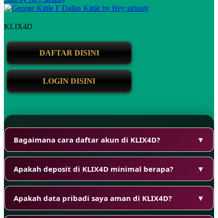
KLIX4D
DAFTAR DISINI
LOGIN DISINI
Bagaimana cara daftar akun di KLIX4D?
▼
Apakah deposit di KLIX4D minimal berapa?
▼
Apakah data pribadi saya aman di KLIX4D?
▼