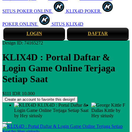
SITUS POKER ONLINE
KLIX4D POKER
POKER ONLINE
SITUS KLIX4D
LOGIN
DAFTAR
Design ID: 74165272
KLIX4D : Portal Daftar &
Login Game Online Terjaga
Setiap Saat
$111
IDR 10.000
Create an account to favorite this design!