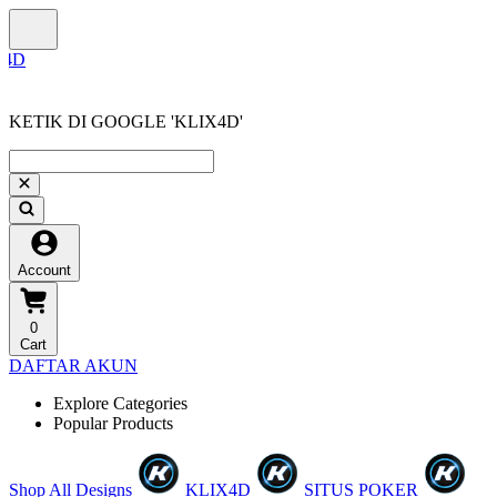
KETIK DI GOOGLE 'KLIX4D'
Account
0
Cart
DAFTAR AKUN
Explore Categories
Popular Products
Shop All Designs
KLIX4D
SITUS POKER