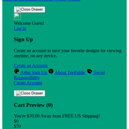
Welcome Guest!
Log In
Sign Up
Create an account to save your favorite designs for viewing
anytime, on any device.
Create an Account
Artist Sign Up
About TeePublic
Social
Responsibility
Create Account
Cart Preview (0)
You're
$70.00
Away from
FREE US Shipping!
$0
$70