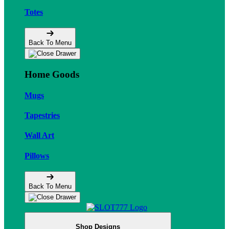
Totes
Back To Menu
Home Goods
Mugs
Tapestries
Wall Art
Pillows
Back To Menu
Shop Designs