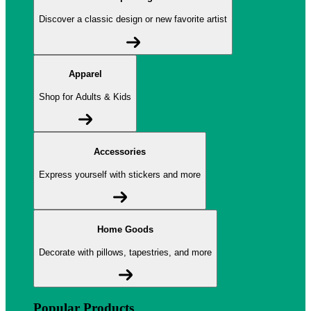
Discover a classic design or new favorite artist
Apparel
Shop for Adults & Kids
Accessories
Express yourself with stickers and more
Home Goods
Decorate with pillows, tapestries, and more
Popular Products