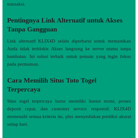
transaksi.
Pentingnya Link Alternatif untuk Akses
Tanpa Gangguan
Link alternatif KLIX4D selalu diperbarui untuk memastikan
Anda tidak terblokir. Akses langsung ke server utama tanpa
hambatan. Ini solusi terbaik untuk pemain yang ingin fokus
pada permainan.
Cara Memilih Situs Toto Togel
Terpercaya
Situs togel terpercaya harus memiliki lisensi resmi, proses
deposit cepat, dan customer service responsif. KLIX4D
memenuhi semua kriteria itu, plus menyediakan prediksi akurat
setiap hari.