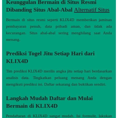
Keunggulan Bermain di Situs Resmi
Dibanding Situs Abal-Abal
Alternatif Situs
Bermain di situs resmi seperti KLIX4D memberikan jaminan
pembayaran penuh, data pribadi aman, dan tidak ada
kecurangan. Situs abal-abal sering menghilang saat Anda
menang.
Prediksi Togel Jitu Setiap Hari dari
KLIX4D
Tim prediksi KLIX4D merilis angka jitu setiap hari berdasarkan
analisis data. Tingkatkan peluang menang Anda dengan
mengikuti prediksi ini. Daftar sekarang dan buktikan sendiri.
Langkah Mudah Daftar dan Mulai
Bermain di KLIX4D
Pendaftaran di KLIX4D sangat mudah. Isi formulir, lakukan