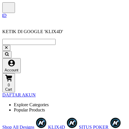
KETIK DI GOOGLE 'KLIX4D'
Account
0
Cart
DAFTAR AKUN
Explore Categories
Popular Products
Shop All Designs
KLIX4D
SITUS POKER