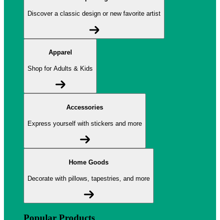
Discover a classic design or new favorite artist
Apparel
Shop for Adults & Kids
Accessories
Express yourself with stickers and more
Home Goods
Decorate with pillows, tapestries, and more
Popular Products