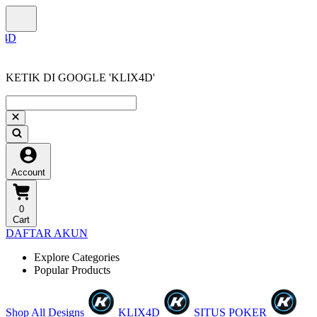
KETIK DI GOOGLE 'KLIX4D'
Account
0
Cart
DAFTAR AKUN
Explore Categories
Popular Products
Shop All Designs
KLIX4D
SITUS POKER