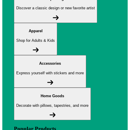
Discover a classic design or new favorite artist
Apparel
Shop for Adults & Kids
Accessories
Express yourself with stickers and more
Home Goods
Decorate with pillows, tapestries, and more
Popular Products