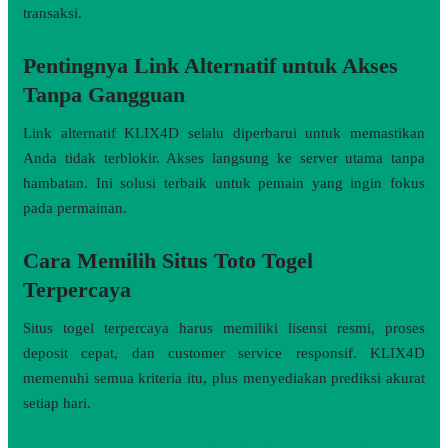
transaksi.
Pentingnya Link Alternatif untuk Akses
Tanpa Gangguan
Link alternatif KLIX4D selalu diperbarui untuk memastikan
Anda tidak terblokir. Akses langsung ke server utama tanpa
hambatan. Ini solusi terbaik untuk pemain yang ingin fokus
pada permainan.
Cara Memilih Situs Toto Togel
Terpercaya
Situs togel terpercaya harus memiliki lisensi resmi, proses
deposit cepat, dan customer service responsif. KLIX4D
memenuhi semua kriteria itu, plus menyediakan prediksi akurat
setiap hari.