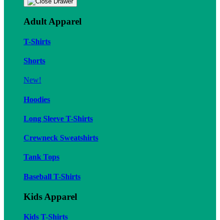
Adult Apparel
T-Shirts
Shorts
New!
Hoodies
Long Sleeve T-Shirts
Crewneck Sweatshirts
Tank Tops
Baseball T-Shirts
Kids Apparel
Kids T-Shirts