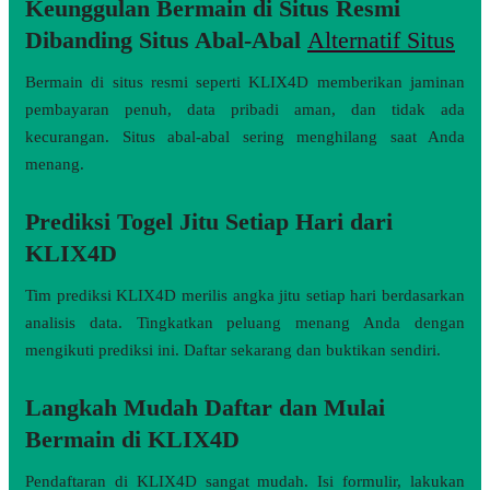
Keunggulan Bermain di Situs Resmi
Dibanding Situs Abal-Abal
Alternatif Situs
Bermain di situs resmi seperti KLIX4D memberikan jaminan
pembayaran penuh, data pribadi aman, dan tidak ada
kecurangan. Situs abal-abal sering menghilang saat Anda
menang.
Prediksi Togel Jitu Setiap Hari dari
KLIX4D
Tim prediksi KLIX4D merilis angka jitu setiap hari berdasarkan
analisis data. Tingkatkan peluang menang Anda dengan
mengikuti prediksi ini. Daftar sekarang dan buktikan sendiri.
Langkah Mudah Daftar dan Mulai
Bermain di KLIX4D
Pendaftaran di KLIX4D sangat mudah. Isi formulir, lakukan