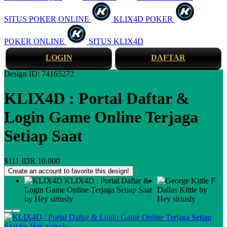
SITUS POKER ONLINE
KLIX4D POKER
POKER ONLINE
SITUS KLIX4D
LOGIN
DAFTAR
Design ID: 74165272
KLIX4D : Portal Daftar &
Login Game Online Terjaga
Setiap Saat
$111
IDR 10.000
Create an account to favorite this design!