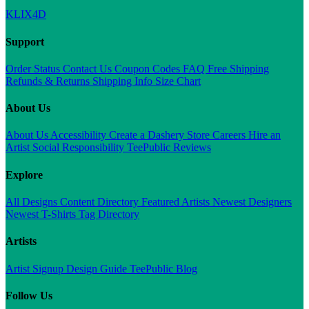
KLIX4D
Support
Order Status
Contact Us
Coupon Codes
FAQ
Free Shipping
Refunds & Returns
Shipping Info
Size Chart
About Us
About Us
Accessibility
Create a Dashery Store
Careers
Hire an
Artist
Social Responsibility
TeePublic Reviews
Explore
All Designs
Content Directory
Featured Artists
Newest Designers
Newest T-Shirts
Tag Directory
Artists
Artist Signup
Design Guide
TeePublic Blog
Follow Us