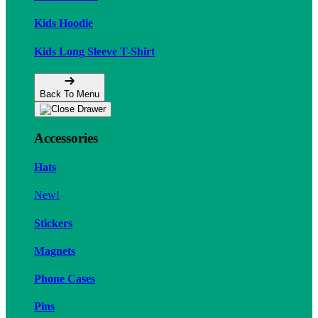
Kids Hoodie
Kids Long Sleeve T-Shirt
Back To Menu
Accessories
Hats
New!
Stickers
Magnets
Phone Cases
Pins