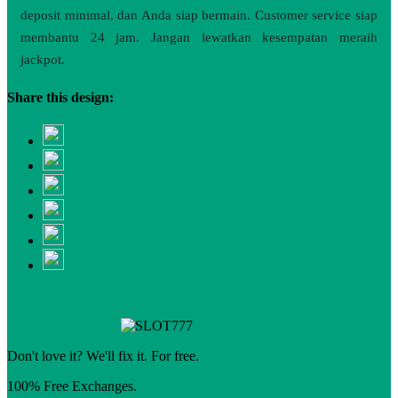
deposit minimal, dan Anda siap bermain. Customer service siap
membantu 24 jam. Jangan lewatkan kesempatan meraih
jackpot.
Share this design:
Don't love it? We'll fix it. For free.
100% Free Exchanges.