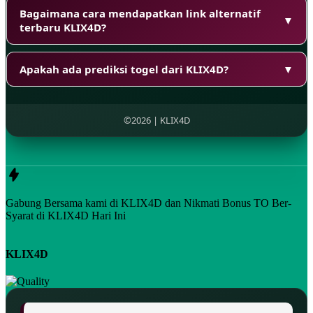
Bagaimana cara mendapatkan link alternatif
▼
terbaru KLIX4D?
Apakah ada prediksi togel dari KLIX4D?
▼
©2026 | KLIX4D
Gabung Bersama kami di KLIX4D dan Nikmati
Bonus TO
Ber-
Syarat di
KLIX4D Hari Ini
KLIX4D