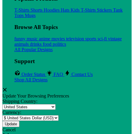
T-Shirts
Shorts
Hoodies
Hats
Kids T-Shirts
Stickers
Tank
Tops
Mugs
Browse All Topics
funny
music
anime
movies
television
sports
sci-fi
vintage
animals
drinks
food
politics
All Popular Designs
Support
Order Status
FAQ
Contact Us
Shop All Designs
Update Your Browsing Preferences
Shipping Country:
Currency:
Cancel