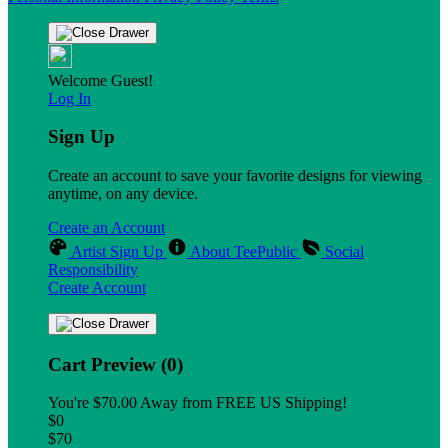
Welcome Guest!
Log In
Sign Up
Create an account to save your favorite designs for viewing
anytime, on any device.
Create an Account
Artist Sign Up
About TeePublic
Social
Responsibility
Create Account
Cart Preview (0)
You're
$70.00
Away from
FREE US Shipping!
$0
$70