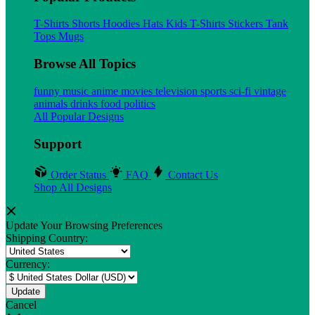
T-Shirts
Shorts
Hoodies
Hats
Kids T-Shirts
Stickers
Tank
Tops
Mugs
Browse All Topics
funny
music
anime
movies
television
sports
sci-fi
vintage
animals
drinks
food
politics
All Popular Designs
Support
Order Status
FAQ
Contact Us
Shop All Designs
Update Your Browsing Preferences
Shipping Country:
Currency:
Cancel