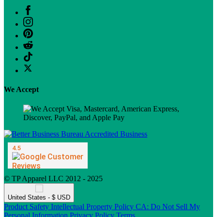
We Accept
© TP Apparel LLC 2012 - 2025
United States - $ USD
Product Safety
Intellectual Property Policy
CA: Do Not Sell My
Personal Information
Privacy Policy
Terms