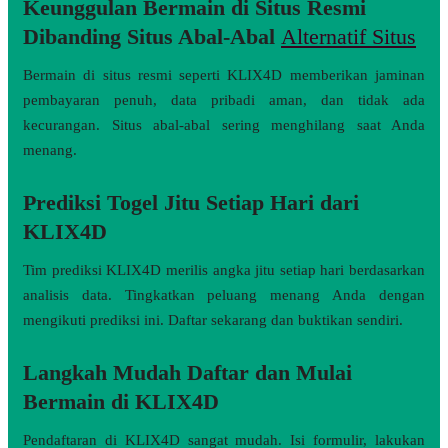
Keunggulan Bermain di Situs Resmi
Dibanding Situs Abal-Abal
Alternatif Situs
Bermain di situs resmi seperti KLIX4D memberikan jaminan
pembayaran penuh, data pribadi aman, dan tidak ada
kecurangan. Situs abal-abal sering menghilang saat Anda
menang.
Prediksi Togel Jitu Setiap Hari dari
KLIX4D
Tim prediksi KLIX4D merilis angka jitu setiap hari berdasarkan
analisis data. Tingkatkan peluang menang Anda dengan
mengikuti prediksi ini. Daftar sekarang dan buktikan sendiri.
Langkah Mudah Daftar dan Mulai
Bermain di KLIX4D
Pendaftaran di KLIX4D sangat mudah. Isi formulir, lakukan