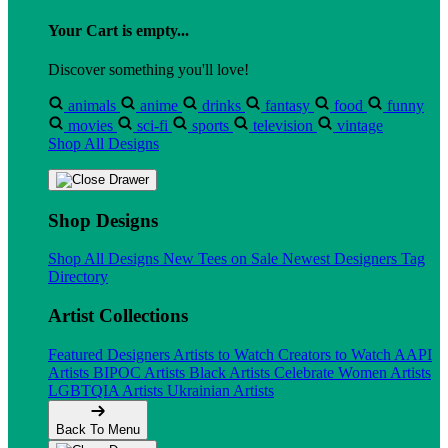
Your Cart is empty...
Discover something you'll love!
animals
anime
drinks
fantasy
food
funny
movies
sci-fi
sports
television
vintage
Shop All Designs
Shop Designs
Shop All Designs
New Tees on Sale
Newest Designers
Tag
Directory
Artist Collections
Featured Designers
Artists to Watch
Creators to Watch
AAPI
Artists
BIPOC Artists
Black Artists
Celebrate Women Artists
LGBTQIA Artists
Ukrainian Artists
Back To Menu