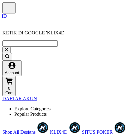
KETIK DI GOOGLE 'KLIX4D'
Account
0
Cart
DAFTAR AKUN
Explore Categories
Popular Products
Shop All Designs
KLIX4D
SITUS POKER