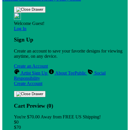
Welcome Guest!
Log In
Sign Up
Create an account to save your favorite designs for viewing
anytime, on any device.
Create an Account
Artist Sign Up
About TeePublic
Social
Responsibility
Create Account
Cart Preview (0)
You're
$70.00
Away from
FREE US Shipping!
$0
$70