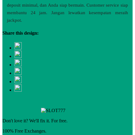
deposit minimal, dan Anda siap bermain. Customer service siap
membantu 24 jam. Jangan lewatkan kesempatan meraih
jackpot.
Share this design:
Don't love it? We'll fix it. For free.
100% Free Exchanges.