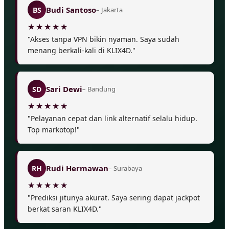
Budi Santoso
BS
– Jakarta
"Akses tanpa VPN bikin nyaman. Saya sudah
menang berkali-kali di KLIX4D."
Sari Dewi
SD
– Bandung
"Pelayanan cepat dan link alternatif selalu hidup.
Top markotop!"
Rudi Hermawan
RH
– Surabaya
"Prediksi jitunya akurat. Saya sering dapat jackpot
berkat saran KLIX4D."