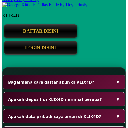
KLIX4D
DAFTAR DISINI
LOGIN DISINI
Bagaimana cara daftar akun di KLIX4D?
▼
Apakah deposit di KLIX4D minimal berapa?
▼
Apakah data pribadi saya aman di KLIX4D?
▼