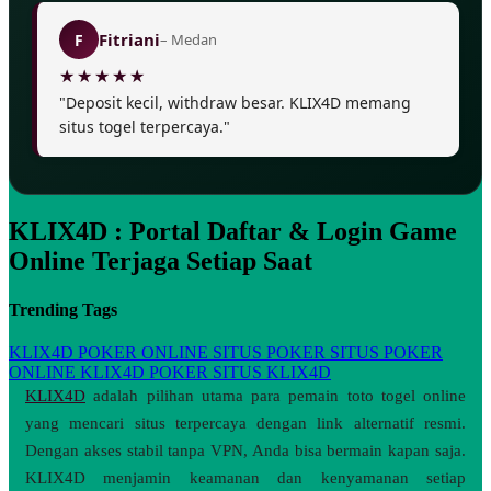
Fitriani
F
– Medan
"Deposit kecil, withdraw besar. KLIX4D memang
situs togel terpercaya."
KLIX4D : Portal Daftar & Login Game
Online Terjaga Setiap Saat
Trending Tags
KLIX4D
POKER ONLINE
SITUS POKER
SITUS POKER
ONLINE
KLIX4D POKER
SITUS KLIX4D
KLIX4D
adalah pilihan utama para pemain toto togel online
yang mencari situs terpercaya dengan link alternatif resmi.
Dengan akses stabil tanpa VPN, Anda bisa bermain kapan saja.
KLIX4D menjamin keamanan dan kenyamanan setiap