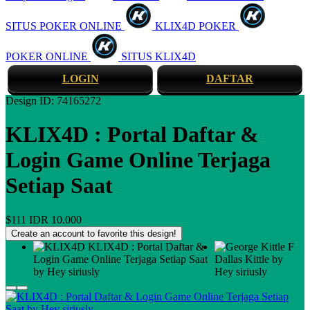
SITUS POKER ONLINE
KLIX4D POKER
POKER ONLINE
SITUS KLIX4D
LOGIN
DAFTAR
Design ID: 74165272
KLIX4D : Portal Daftar &
Login Game Online Terjaga
Setiap Saat
$111
IDR 10.000
Create an account to favorite this design!