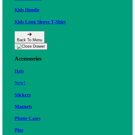
Kids Hoodie
Kids Long Sleeve T-Shirt
Back To Menu
Accessories
Hats
New!
Stickers
Magnets
Phone Cases
Pins