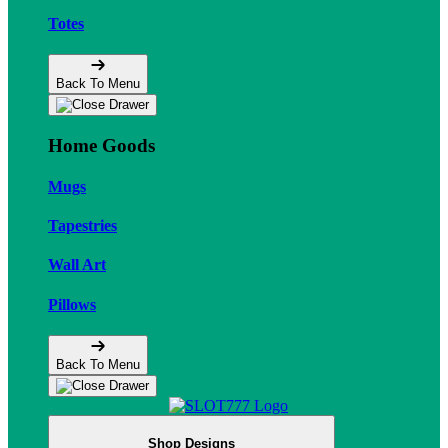
Totes
Back To Menu
Home Goods
Mugs
Tapestries
Wall Art
Pillows
Back To Menu
Shop Designs