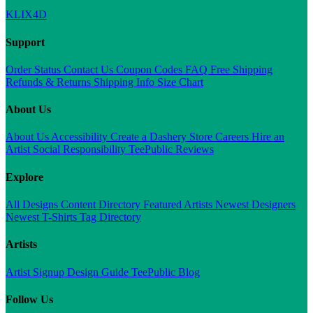
KLIX4D
Support
Order Status
Contact Us
Coupon Codes
FAQ
Free Shipping
Refunds & Returns
Shipping Info
Size Chart
About Us
About Us
Accessibility
Create a Dashery Store
Careers
Hire an
Artist
Social Responsibility
TeePublic Reviews
Explore
All Designs
Content Directory
Featured Artists
Newest Designers
Newest T-Shirts
Tag Directory
Artists
Artist Signup
Design Guide
TeePublic Blog
Follow Us