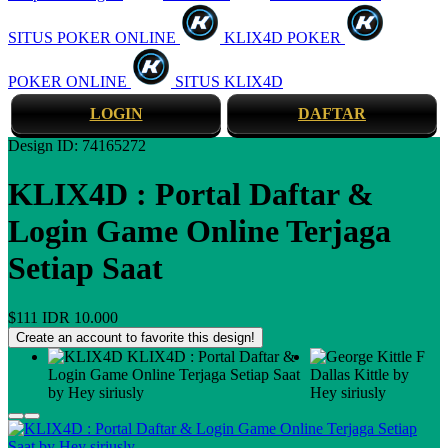
SITUS POKER ONLINE
KLIX4D POKER
POKER ONLINE
SITUS KLIX4D
LOGIN
DAFTAR
Design ID: 74165272
KLIX4D : Portal Daftar &
Login Game Online Terjaga
Setiap Saat
$111
IDR 10.000
Create an account to favorite this design!