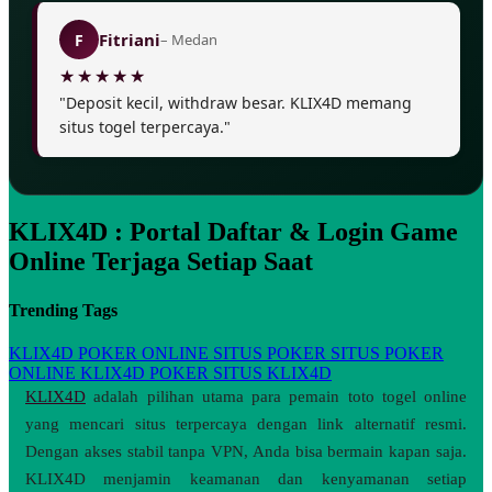
Fitriani
F
– Medan
"Deposit kecil, withdraw besar. KLIX4D memang
situs togel terpercaya."
KLIX4D : Portal Daftar & Login Game
Online Terjaga Setiap Saat
Trending Tags
KLIX4D
POKER ONLINE
SITUS POKER
SITUS POKER
ONLINE
KLIX4D POKER
SITUS KLIX4D
KLIX4D
adalah pilihan utama para pemain toto togel online
yang mencari situs terpercaya dengan link alternatif resmi.
Dengan akses stabil tanpa VPN, Anda bisa bermain kapan saja.
KLIX4D menjamin keamanan dan kenyamanan setiap