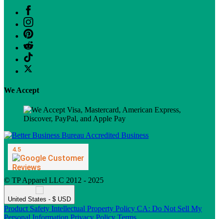
We Accept
© TP Apparel LLC 2012 - 2025
United States - $ USD
Product Safety
Intellectual Property Policy
CA: Do Not Sell My
Personal Information
Privacy Policy
Terms