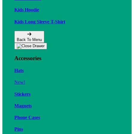
Kids Hoodie
Kids Long Sleeve T-Shirt
Back To Menu
Accessories
Hats
New!
Stickers
Magnets
Phone Cases
Pins