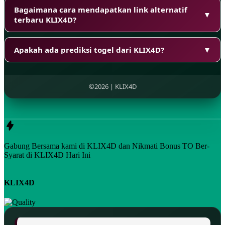
Bagaimana cara mendapatkan link alternatif
▼
terbaru KLIX4D?
Apakah ada prediksi togel dari KLIX4D?
▼
©2026 | KLIX4D
Gabung Bersama kami di KLIX4D dan Nikmati
Bonus TO
Ber-
Syarat di
KLIX4D Hari Ini
KLIX4D