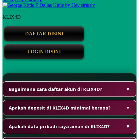
KLIX4D
DAFTAR DISINI
LOGIN DISINI
Bagaimana cara daftar akun di KLIX4D?
▼
Apakah deposit di KLIX4D minimal berapa?
▼
Apakah data pribadi saya aman di KLIX4D?
▼