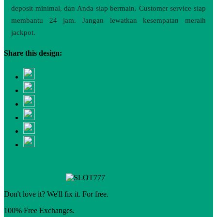
deposit minimal, dan Anda siap bermain. Customer service siap
membantu 24 jam. Jangan lewatkan kesempatan meraih
jackpot.
Share this design:
Don't love it? We'll fix it. For free.
100% Free Exchanges.