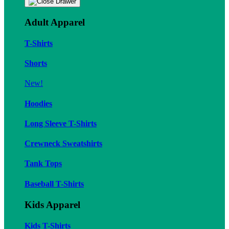
Adult Apparel
T-Shirts
Shorts
New!
Hoodies
Long Sleeve T-Shirts
Crewneck Sweatshirts
Tank Tops
Baseball T-Shirts
Kids Apparel
Kids T-Shirts