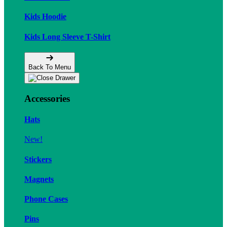
Kids Hoodie
Kids Long Sleeve T-Shirt
Back To Menu
Accessories
Hats
New!
Stickers
Magnets
Phone Cases
Pins