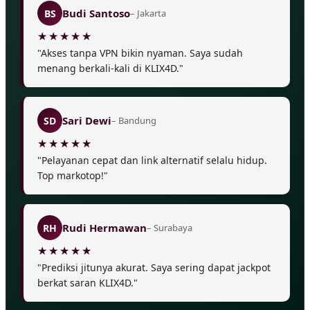
Budi Santoso
BS
– Jakarta
"Akses tanpa VPN bikin nyaman. Saya sudah
menang berkali-kali di KLIX4D."
Sari Dewi
SD
– Bandung
"Pelayanan cepat dan link alternatif selalu hidup.
Top markotop!"
Rudi Hermawan
RH
– Surabaya
"Prediksi jitunya akurat. Saya sering dapat jackpot
berkat saran KLIX4D."