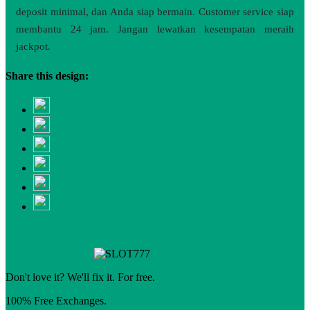
deposit minimal, dan Anda siap bermain. Customer service siap
membantu 24 jam. Jangan lewatkan kesempatan meraih
jackpot.
Share this design:
Don't love it? We'll fix it. For free.
100% Free Exchanges.