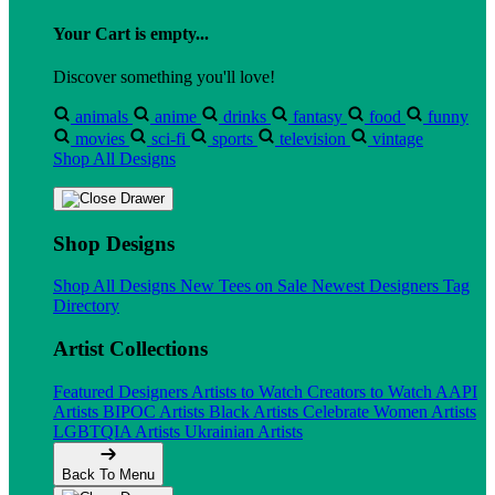
Your Cart is empty...
Discover something you'll love!
animals
anime
drinks
fantasy
food
funny
movies
sci-fi
sports
television
vintage
Shop All Designs
Shop Designs
Shop All Designs
New Tees on Sale
Newest Designers
Tag
Directory
Artist Collections
Featured Designers
Artists to Watch
Creators to Watch
AAPI
Artists
BIPOC Artists
Black Artists
Celebrate Women Artists
LGBTQIA Artists
Ukrainian Artists
Back To Menu