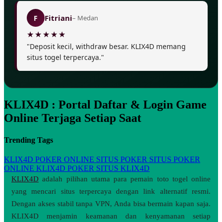
Fitriani
F
– Medan
"Deposit kecil, withdraw besar. KLIX4D memang
situs togel terpercaya."
KLIX4D : Portal Daftar & Login Game
Online Terjaga Setiap Saat
Trending Tags
KLIX4D
POKER ONLINE
SITUS POKER
SITUS POKER
ONLINE
KLIX4D POKER
SITUS KLIX4D
KLIX4D
adalah pilihan utama para pemain toto togel online
yang mencari situs terpercaya dengan link alternatif resmi.
Dengan akses stabil tanpa VPN, Anda bisa bermain kapan saja.
KLIX4D menjamin keamanan dan kenyamanan setiap