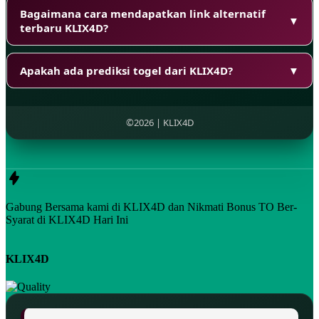
Bagaimana cara mendapatkan link alternatif
▼
terbaru KLIX4D?
Apakah ada prediksi togel dari KLIX4D?
▼
©2026 | KLIX4D
Gabung Bersama kami di KLIX4D dan Nikmati
Bonus TO
Ber-
Syarat di
KLIX4D Hari Ini
KLIX4D