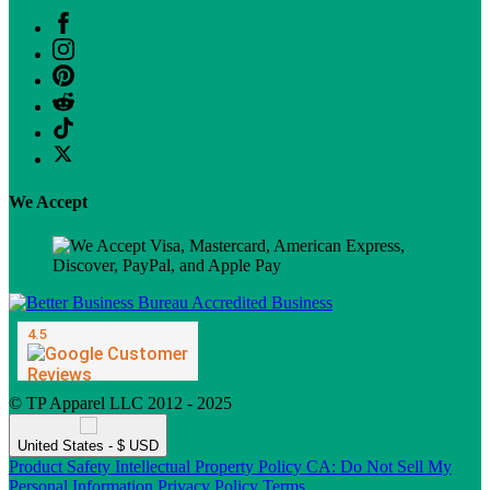
We Accept
© TP Apparel LLC 2012 - 2025
United States - $ USD
Product Safety
Intellectual Property Policy
CA: Do Not Sell My
Personal Information
Privacy Policy
Terms