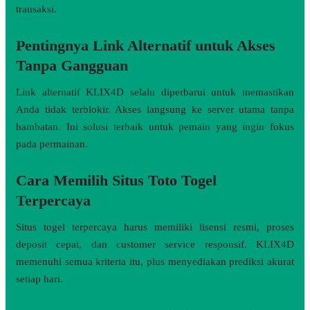
transaksi.
Pentingnya Link Alternatif untuk Akses
Tanpa Gangguan
Link alternatif KLIX4D selalu diperbarui untuk memastikan
Anda tidak terblokir. Akses langsung ke server utama tanpa
hambatan. Ini solusi terbaik untuk pemain yang ingin fokus
pada permainan.
Cara Memilih Situs Toto Togel
Terpercaya
Situs togel terpercaya harus memiliki lisensi resmi, proses
deposit cepat, dan customer service responsif. KLIX4D
memenuhi semua kriteria itu, plus menyediakan prediksi akurat
setiap hari.