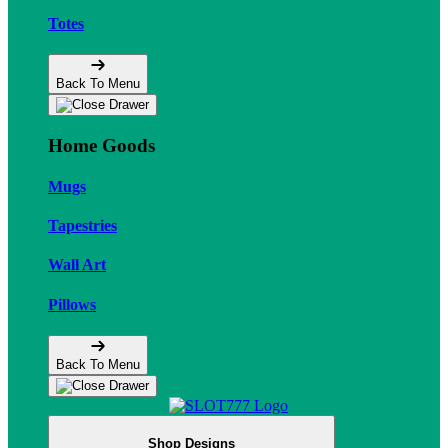
Totes
Back To Menu
Home Goods
Mugs
Tapestries
Wall Art
Pillows
Back To Menu
Shop Designs