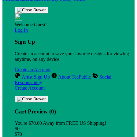
Welcome Guest!
Log In
Sign Up
Create an account to save your favorite designs for viewing
anytime, on any device.
Create an Account
Artist Sign Up
About TeePublic
Social
Responsibility
Create Account
Cart Preview (0)
You're
$70.00
Away from
FREE US Shipping!
$0
$70