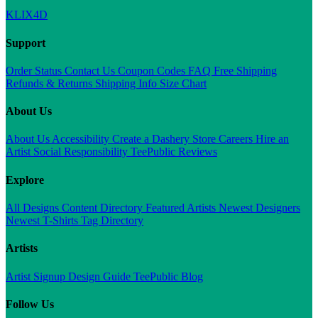
KLIX4D
Support
Order Status
Contact Us
Coupon Codes
FAQ
Free Shipping
Refunds & Returns
Shipping Info
Size Chart
About Us
About Us
Accessibility
Create a Dashery Store
Careers
Hire an
Artist
Social Responsibility
TeePublic Reviews
Explore
All Designs
Content Directory
Featured Artists
Newest Designers
Newest T-Shirts
Tag Directory
Artists
Artist Signup
Design Guide
TeePublic Blog
Follow Us