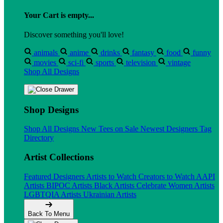
Your Cart is empty...
Discover something you'll love!
animals
anime
drinks
fantasy
food
funny
movies
sci-fi
sports
television
vintage
Shop All Designs
Shop Designs
Shop All Designs
New Tees on Sale
Newest Designers
Tag
Directory
Artist Collections
Featured Designers
Artists to Watch
Creators to Watch
AAPI
Artists
BIPOC Artists
Black Artists
Celebrate Women Artists
LGBTQIA Artists
Ukrainian Artists
Back To Menu