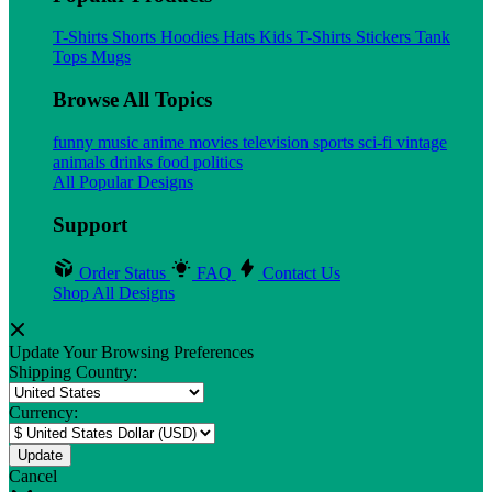
T-Shirts
Shorts
Hoodies
Hats
Kids T-Shirts
Stickers
Tank
Tops
Mugs
Browse All Topics
funny
music
anime
movies
television
sports
sci-fi
vintage
animals
drinks
food
politics
All Popular Designs
Support
Order Status
FAQ
Contact Us
Shop All Designs
Update Your Browsing Preferences
Shipping Country:
Currency:
Cancel