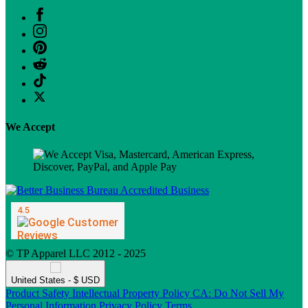
We Accept
© TP Apparel LLC 2012 - 2025
United States - $ USD
Product Safety
Intellectual Property Policy
CA: Do Not Sell My
Personal Information
Privacy Policy
Terms