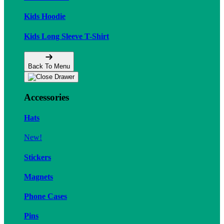
Kids Hoodie
Kids Long Sleeve T-Shirt
Back To Menu
Accessories
Hats
New!
Stickers
Magnets
Phone Cases
Pins