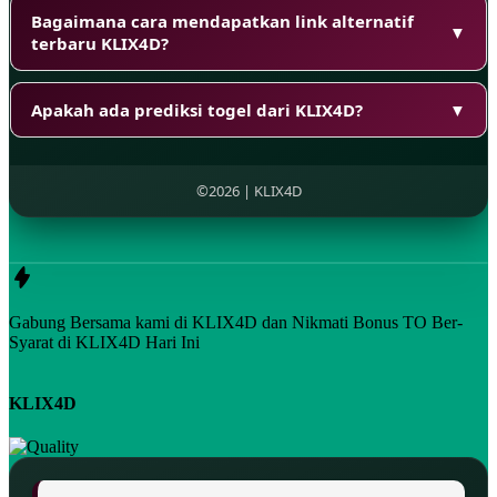
Bagaimana cara mendapatkan link alternatif
▼
terbaru KLIX4D?
Apakah ada prediksi togel dari KLIX4D?
▼
©2026 | KLIX4D
Gabung Bersama kami di KLIX4D dan Nikmati
Bonus TO
Ber-
Syarat di
KLIX4D Hari Ini
KLIX4D