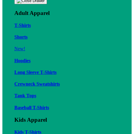
Adult Apparel
T-Shirts
Shorts
New!
Hoodies
Long Sleeve T-Shirts
Crewneck Sweatshirts
Tank Tops
Baseball T-Shirts
Kids Apparel
Kids T-Shirts