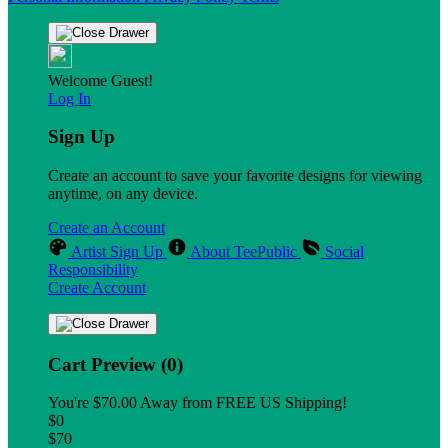
Welcome Guest!
Log In
Sign Up
Create an account to save your favorite designs for viewing
anytime, on any device.
Create an Account
Artist Sign Up
About TeePublic
Social
Responsibility
Create Account
Cart Preview (0)
You're
$70.00
Away from
FREE US Shipping!
$0
$70