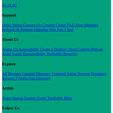
KLIX4D
Support
Order Status
Contact Us
Coupon Codes
FAQ
Free Shipping
Refunds & Returns
Shipping Info
Size Chart
About Us
About Us
Accessibility
Create a Dashery Store
Careers
Hire an
Artist
Social Responsibility
TeePublic Reviews
Explore
All Designs
Content Directory
Featured Artists
Newest Designers
Newest T-Shirts
Tag Directory
Artists
Artist Signup
Design Guide
TeePublic Blog
Follow Us