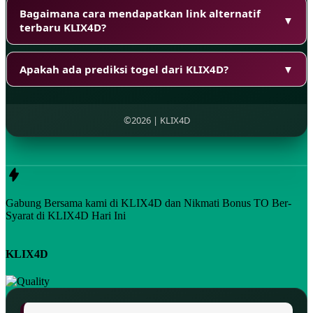
Bagaimana cara mendapatkan link alternatif
▼
terbaru KLIX4D?
Apakah ada prediksi togel dari KLIX4D?
▼
©2026 | KLIX4D
Gabung Bersama kami di KLIX4D dan Nikmati
Bonus TO
Ber-
Syarat di
KLIX4D Hari Ini
KLIX4D