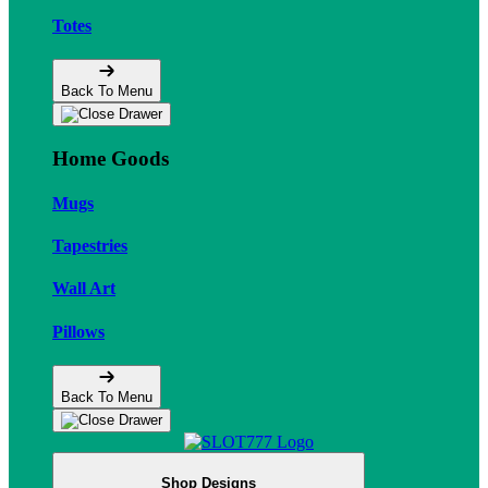
Totes
Back To Menu
Home Goods
Mugs
Tapestries
Wall Art
Pillows
Back To Menu
Shop Designs