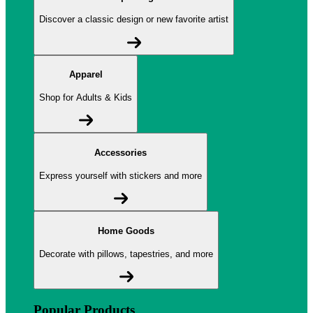
Discover a classic design or new favorite artist
Apparel
Shop for Adults & Kids
Accessories
Express yourself with stickers and more
Home Goods
Decorate with pillows, tapestries, and more
Popular Products