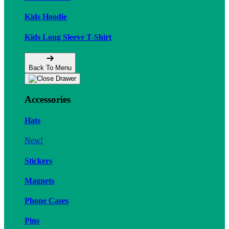
Kids Hoodie
Kids Long Sleeve T-Shirt
Back To Menu
Accessories
Hats
New!
Stickers
Magnets
Phone Cases
Pins