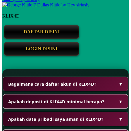
KLIX4D
DAFTAR DISINI
LOGIN DISINI
Bagaimana cara daftar akun di KLIX4D?
▼
Apakah deposit di KLIX4D minimal berapa?
▼
Apakah data pribadi saya aman di KLIX4D?
▼