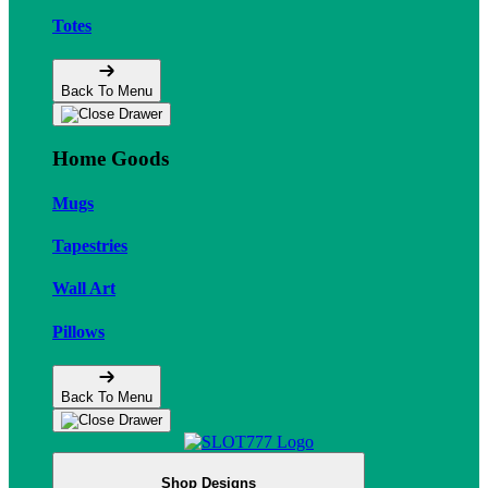
Totes
Back To Menu
Home Goods
Mugs
Tapestries
Wall Art
Pillows
Back To Menu
Shop Designs