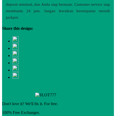
deposit minimal, dan Anda siap bermain. Customer service siap
membantu 24 jam. Jangan lewatkan kesempatan meraih
jackpot.
Share this design:
Don't love it? We'll fix it. For free.
100% Free Exchanges.