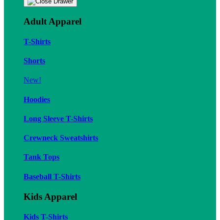
Adult Apparel
T-Shirts
Shorts
New!
Hoodies
Long Sleeve T-Shirts
Crewneck Sweatshirts
Tank Tops
Baseball T-Shirts
Kids Apparel
Kids T-Shirts