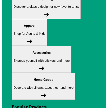
Discover a classic design or new favorite artist
Apparel
Shop for Adults & Kids
Accessories
Express yourself with stickers and more
Home Goods
Decorate with pillows, tapestries, and more
Popular Products