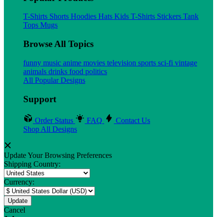
T-Shirts
Shorts
Hoodies
Hats
Kids T-Shirts
Stickers
Tank
Tops
Mugs
Browse All Topics
funny
music
anime
movies
television
sports
sci-fi
vintage
animals
drinks
food
politics
All Popular Designs
Support
Order Status
FAQ
Contact Us
Shop All Designs
Update Your Browsing Preferences
Shipping Country:
Currency:
Cancel