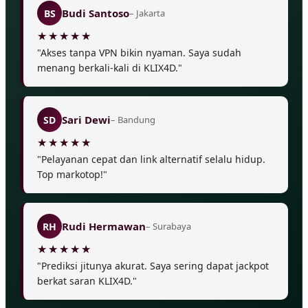
Budi Santoso
BS
– Jakarta
"Akses tanpa VPN bikin nyaman. Saya sudah
menang berkali-kali di KLIX4D."
Sari Dewi
SD
– Bandung
"Pelayanan cepat dan link alternatif selalu hidup.
Top markotop!"
Rudi Hermawan
RH
– Surabaya
"Prediksi jitunya akurat. Saya sering dapat jackpot
berkat saran KLIX4D."