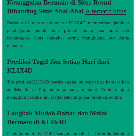
Keunggulan Bermain di Situs Resmi
Dibanding Situs Abal-Abal
Alternatif Situs
Bermain di situs resmi seperti KLIX4D memberikan jaminan
pembayaran penuh, data pribadi aman, dan tidak ada
kecurangan. Situs abal-abal sering menghilang saat Anda
menang.
Prediksi Togel Jitu Setiap Hari dari
KLIX4D
Tim prediksi KLIX4D merilis angka jitu setiap hari berdasarkan
analisis data. Tingkatkan peluang menang Anda dengan
mengikuti prediksi ini. Daftar sekarang dan buktikan sendiri.
Langkah Mudah Daftar dan Mulai
Bermain di KLIX4D
Pendaftaran di KLIX4D sangat mudah. Isi formulir, lakukan