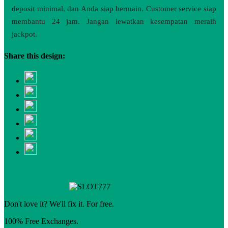
deposit minimal, dan Anda siap bermain. Customer service siap
membantu 24 jam. Jangan lewatkan kesempatan meraih
jackpot.
Share this design:
Don't love it? We'll fix it. For free.
100% Free Exchanges.