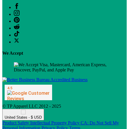
We Accept
© TP Apparel LLC 2012 - 2025
United States - $ USD
Product Safety
Intellectual Property Policy
CA: Do Not Sell My
Personal Information
Privacy Policy
Terms