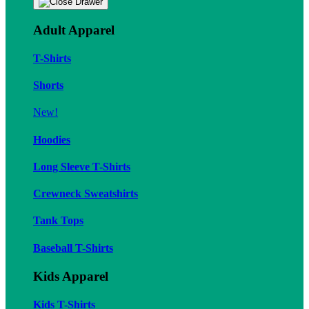
Adult Apparel
T-Shirts
Shorts
New!
Hoodies
Long Sleeve T-Shirts
Crewneck Sweatshirts
Tank Tops
Baseball T-Shirts
Kids Apparel
Kids T-Shirts