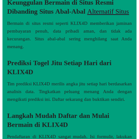
Keunggulan Bermain di Situs Resmi
Dibanding Situs Abal-Abal
Alternatif Situs
Bermain di situs resmi seperti KLIX4D memberikan jaminan
pembayaran penuh, data pribadi aman, dan tidak ada
kecurangan. Situs abal-abal sering menghilang saat Anda
menang.
Prediksi Togel Jitu Setiap Hari dari
KLIX4D
Tim prediksi KLIX4D merilis angka jitu setiap hari berdasarkan
analisis data. Tingkatkan peluang menang Anda dengan
mengikuti prediksi ini. Daftar sekarang dan buktikan sendiri.
Langkah Mudah Daftar dan Mulai
Bermain di KLIX4D
Pendaftaran di KLIX4D sangat mudah. Isi formulir, lakukan