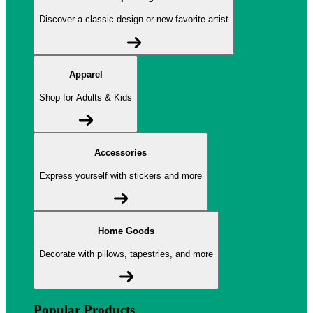
Discover a classic design or new favorite artist
Apparel
Shop for Adults & Kids
Accessories
Express yourself with stickers and more
Home Goods
Decorate with pillows, tapestries, and more
Popular Products