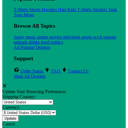
T-Shirts
Shorts
Hoodies
Hats
Kids T-Shirts
Stickers
Tank
Tops
Mugs
Browse All Topics
funny
music
anime
movies
television
sports
sci-fi
vintage
animals
drinks
food
politics
All Popular Designs
Support
Order Status
FAQ
Contact Us
Shop All Designs
Update Your Browsing Preferences
Shipping Country:
Currency:
Cancel