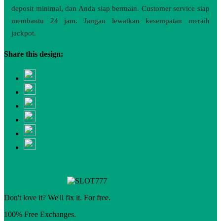
deposit minimal, dan Anda siap bermain. Customer service siap
membantu 24 jam. Jangan lewatkan kesempatan meraih
jackpot.
Share this design:
Don't love it? We'll fix it. For free.
100% Free Exchanges.