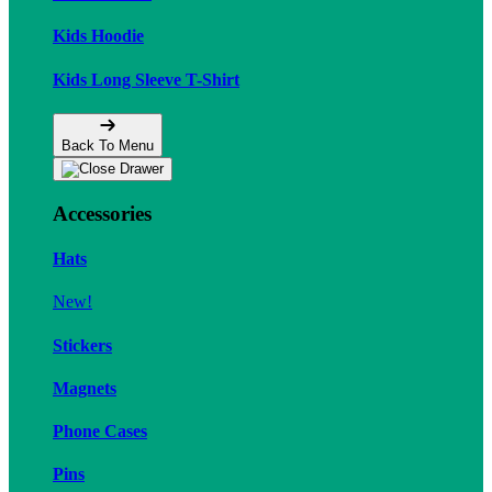
Kids Hoodie
Kids Long Sleeve T-Shirt
Back To Menu
Accessories
Hats
New!
Stickers
Magnets
Phone Cases
Pins