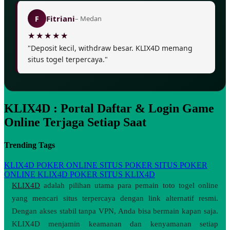
Fitriani
F
– Medan
"Deposit kecil, withdraw besar. KLIX4D memang
situs togel terpercaya."
KLIX4D : Portal Daftar & Login Game
Online Terjaga Setiap Saat
Trending Tags
KLIX4D
POKER ONLINE
SITUS POKER
SITUS POKER
ONLINE
KLIX4D POKER
SITUS KLIX4D
KLIX4D
adalah pilihan utama para pemain toto togel online
yang mencari situs terpercaya dengan link alternatif resmi.
Dengan akses stabil tanpa VPN, Anda bisa bermain kapan saja.
KLIX4D menjamin keamanan dan kenyamanan setiap