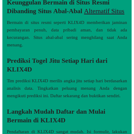
Keunggulan Bermain di Situs Resmi
Dibanding Situs Abal-Abal
Alternatif Situs
Bermain di situs resmi seperti KLIX4D memberikan jaminan
pembayaran penuh, data pribadi aman, dan tidak ada
kecurangan. Situs abal-abal sering menghilang saat Anda
menang.
Prediksi Togel Jitu Setiap Hari dari
KLIX4D
Tim prediksi KLIX4D merilis angka jitu setiap hari berdasarkan
analisis data. Tingkatkan peluang menang Anda dengan
mengikuti prediksi ini. Daftar sekarang dan buktikan sendiri.
Langkah Mudah Daftar dan Mulai
Bermain di KLIX4D
Pendaftaran di KLIX4D sangat mudah. Isi formulir, lakukan