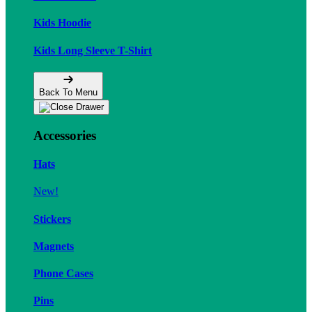
Kids Hoodie
Kids Long Sleeve T-Shirt
Back To Menu
Accessories
Hats
New!
Stickers
Magnets
Phone Cases
Pins