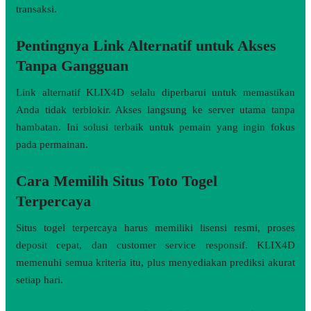
transaksi.
Pentingnya Link Alternatif untuk Akses
Tanpa Gangguan
Link alternatif KLIX4D selalu diperbarui untuk memastikan
Anda tidak terblokir. Akses langsung ke server utama tanpa
hambatan. Ini solusi terbaik untuk pemain yang ingin fokus
pada permainan.
Cara Memilih Situs Toto Togel
Terpercaya
Situs togel terpercaya harus memiliki lisensi resmi, proses
deposit cepat, dan customer service responsif. KLIX4D
memenuhi semua kriteria itu, plus menyediakan prediksi akurat
setiap hari.