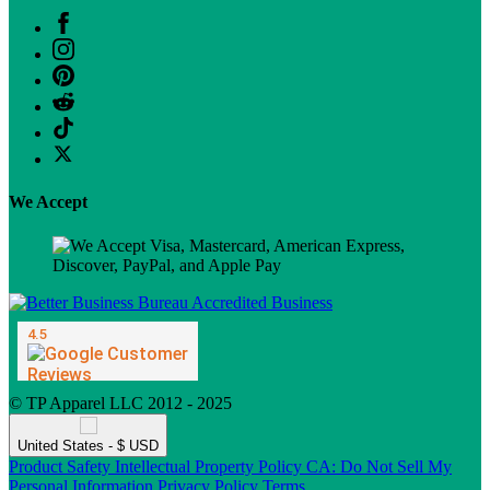
We Accept
© TP Apparel LLC 2012 - 2025
United States - $ USD
Product Safety
Intellectual Property Policy
CA: Do Not Sell My
Personal Information
Privacy Policy
Terms