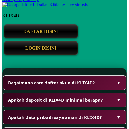
KLIX4D
DAFTAR DISINI
LOGIN DISINI
Bagaimana cara daftar akun di KLIX4D?
▼
Apakah deposit di KLIX4D minimal berapa?
▼
Apakah data pribadi saya aman di KLIX4D?
▼