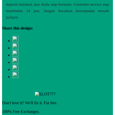
deposit minimal, dan Anda siap bermain. Customer service siap
membantu 24 jam. Jangan lewatkan kesempatan meraih
jackpot.
Share this design:
Don't love it? We'll fix it. For free.
100% Free Exchanges.