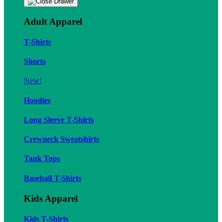
Adult Apparel
T-Shirts
Shorts
New!
Hoodies
Long Sleeve T-Shirts
Crewneck Sweatshirts
Tank Tops
Baseball T-Shirts
Kids Apparel
Kids T-Shirts