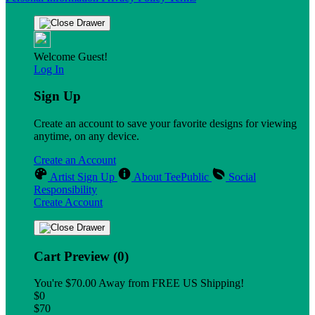
Welcome Guest!
Log In
Sign Up
Create an account to save your favorite designs for viewing
anytime, on any device.
Create an Account
Artist Sign Up
About TeePublic
Social
Responsibility
Create Account
Cart Preview (0)
You're
$70.00
Away from
FREE US Shipping!
$0
$70