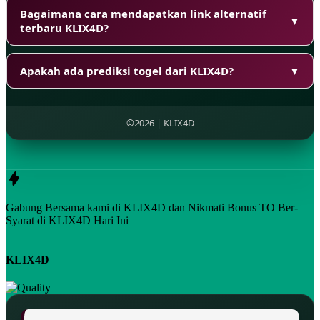
Bagaimana cara mendapatkan link alternatif
▼
terbaru KLIX4D?
Apakah ada prediksi togel dari KLIX4D?
▼
©2026 | KLIX4D
Gabung Bersama kami di KLIX4D dan Nikmati
Bonus TO
Ber-
Syarat di
KLIX4D Hari Ini
KLIX4D