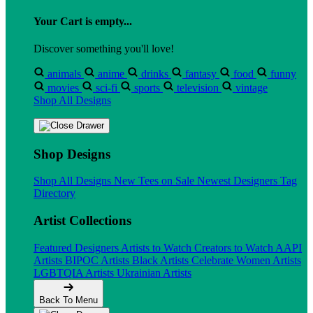
Your Cart is empty...
Discover something you'll love!
animals
anime
drinks
fantasy
food
funny
movies
sci-fi
sports
television
vintage
Shop All Designs
Shop Designs
Shop All Designs
New Tees on Sale
Newest Designers
Tag
Directory
Artist Collections
Featured Designers
Artists to Watch
Creators to Watch
AAPI
Artists
BIPOC Artists
Black Artists
Celebrate Women Artists
LGBTQIA Artists
Ukrainian Artists
Back To Menu