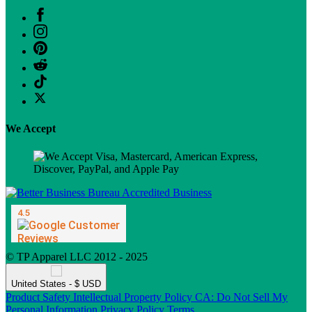
We Accept
© TP Apparel LLC 2012 - 2025
United States - $ USD
Product Safety
Intellectual Property Policy
CA: Do Not Sell My
Personal Information
Privacy Policy
Terms