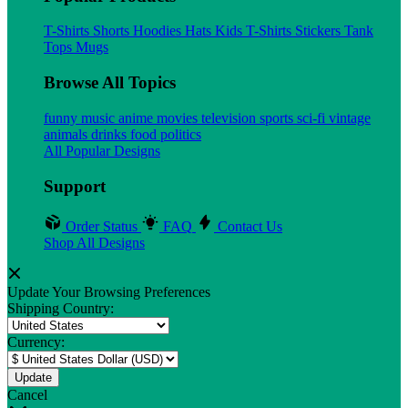
T-Shirts
Shorts
Hoodies
Hats
Kids T-Shirts
Stickers
Tank
Tops
Mugs
Browse All Topics
funny
music
anime
movies
television
sports
sci-fi
vintage
animals
drinks
food
politics
All Popular Designs
Support
Order Status
FAQ
Contact Us
Shop All Designs
Update Your Browsing Preferences
Shipping Country:
Currency:
Cancel