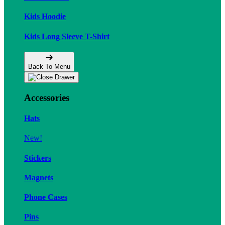
Kids Hoodie
Kids Long Sleeve T-Shirt
Back To Menu
Accessories
Hats
New!
Stickers
Magnets
Phone Cases
Pins