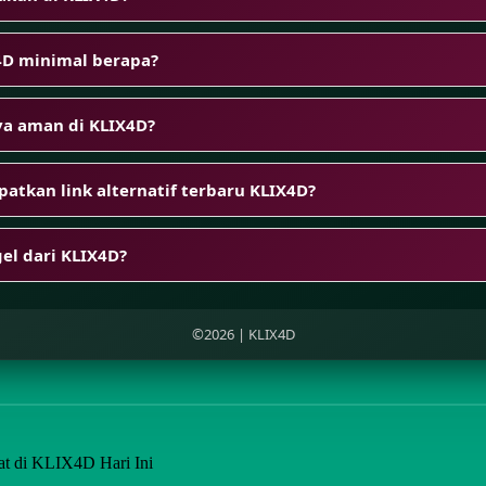
4D minimal berapa?
ya aman di KLIX4D?
tkan link alternatif terbaru KLIX4D?
el dari KLIX4D?
©2026 | KLIX4D
t di
KLIX4D Hari Ini