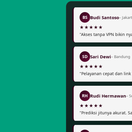
Budi Santoso
BS
– Jakar
"Akses tanpa VPN bikin ny
Sari Dewi
SD
– Bandung
"Pelayanan cepat dan link 
Rudi Hermawan
RH
– S
"Prediksi jitunya akurat. 