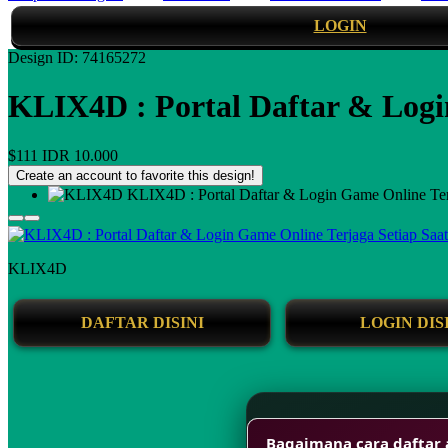
LOGIN
Design ID: 74165272
KLIX4D : Portal Daftar & Logi
$111
IDR 10.000
Create an account to favorite this design!
KLIX4D
DAFTAR DISINI
LOGIN DIS
Bagaimana cara daftar 