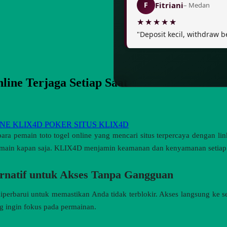
Fitriani
F
– Medan
"Deposit kecil, withdraw 
ine Terjaga Setiap Saat
INE
KLIX4D POKER
SITUS KLIX4D
ara pemain toto togel online yang mencari situs terpercaya dengan lin
ermain kapan saja. KLIX4D menjamin keamanan dan kenyamanan setiap 
ernatif untuk Akses Tanpa Gangguan
diperbarui untuk memastikan Anda tidak terblokir. Akses langsung ke s
ng ingin fokus pada permainan.