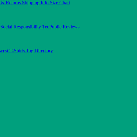
 & Returns
Shipping Info
Size Chart
t
Social Responsibility
TeePublic Reviews
west T-Shirts
Tag Directory