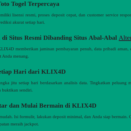
Toto Togel Terpercaya
emiliki lisensi resmi, proses deposit cepat, dan customer service r
ediksi akurat setiap hari.
di Situs Resmi Dibanding Situs Abal-Abal
Alte
i KLIX4D memberikan jaminan pembayaran penuh, data pribadi aman, d
at Anda menang.
Setiap Hari dari KLIX4D
ngka jitu setiap hari berdasarkan analisis data. Tingkatkan peluan
n buktikan sendiri.
ar dan Mulai Bermain di KLIX4D
udah. Isi formulir, lakukan deposit minimal, dan Anda siap bermain.
atan meraih jackpot.