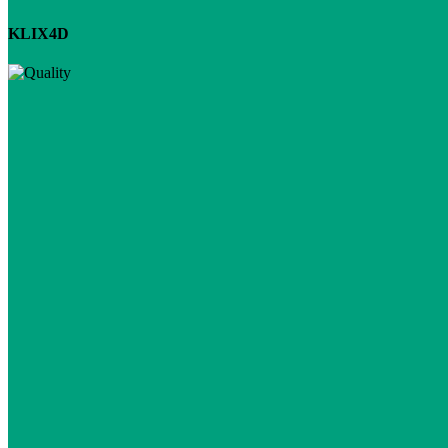
KLIX4D