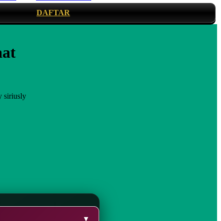
DAFTAR
aat
▼