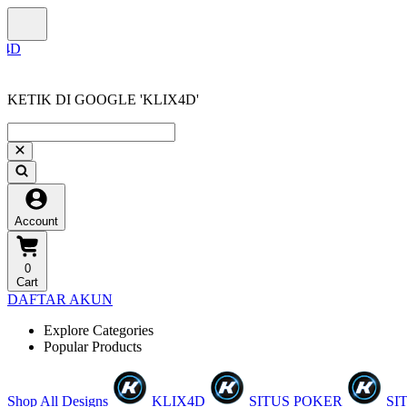
KETIK DI GOOGLE 'KLIX4D'
Account
0
Cart
DAFTAR AKUN
Explore Categories
Popular Products
Shop All Designs
KLIX4D
SITUS POKER
SI