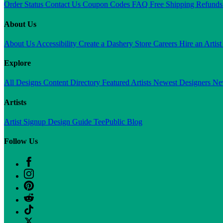
Order Status
Contact Us
Coupon Codes
FAQ
Free Shipping
Refunds
About Us
About Us
Accessibility
Create a Dashery Store
Careers
Hire an Artis
Explore
All Designs
Content Directory
Featured Artists
Newest Designers
Ne
Artists
Artist Signup
Design Guide
TeePublic Blog
Follow Us