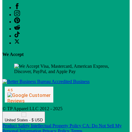
We Accept
© TP Apparel LLC 2012 - 2025
United States - $ USD
Product Safety
Intellectual Property Policy
CA: Do Not Sell My
Personal Information
Privacy Policy
Terms