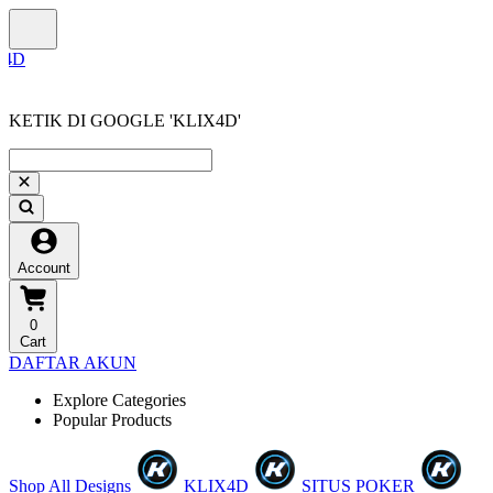
KETIK DI GOOGLE 'KLIX4D'
Account
0
Cart
DAFTAR AKUN
Explore Categories
Popular Products
Shop All Designs
KLIX4D
SITUS POKER