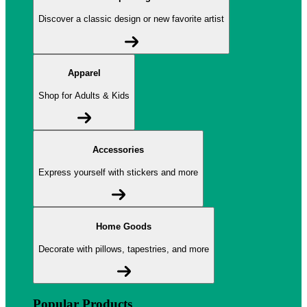
Discover a classic design or new favorite artist
Apparel
Shop for Adults & Kids
Accessories
Express yourself with stickers and more
Home Goods
Decorate with pillows, tapestries, and more
Popular Products