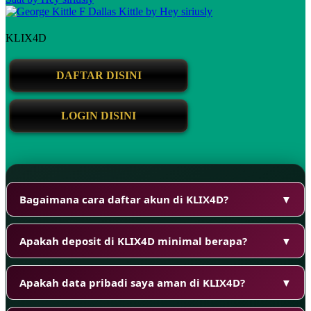
KLIX4D
DAFTAR DISINI
LOGIN DISINI
Bagaimana cara daftar akun di KLIX4D?
▼
Apakah deposit di KLIX4D minimal berapa?
▼
Apakah data pribadi saya aman di KLIX4D?
▼