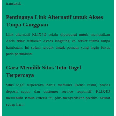
transaksi.
Pentingnya Link Alternatif untuk Akses
Tanpa Gangguan
Link alternatif KLIX4D selalu diperbarui untuk memastikan
Anda tidak terblokir. Akses langsung ke server utama tanpa
hambatan. Ini solusi terbaik untuk pemain yang ingin fokus
pada permainan.
Cara Memilih Situs Toto Togel
Terpercaya
Situs togel terpercaya harus memiliki lisensi resmi, proses
deposit cepat, dan customer service responsif. KLIX4D
memenuhi semua kriteria itu, plus menyediakan prediksi akurat
setiap hari.