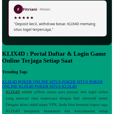
Fitriani
F
– Medan
"Deposit kecil, withdraw besar. KLIX4D memang
situs togel terpercaya."
KLIX4D : Portal Daftar & Login Game
Online Terjaga Setiap Saat
Trending Tags
KLIX4D
POKER ONLINE
SITUS POKER
SITUS POKER
ONLINE
KLIX4D POKER
SITUS KLIX4D
KLIX4D
adalah pilihan utama para pemain toto togel online
yang mencari situs terpercaya dengan link alternatif resmi.
Dengan akses stabil tanpa VPN, Anda bisa bermain kapan saja.
KLIX4D menjamin keamanan dan kenyamanan setiap