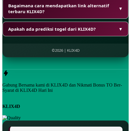
Bagaimana cara mendapatkan link alternatif
▼
terbaru KLIX4D?
Apakah ada prediksi togel dari KLIX4D?
▼
©2026 | KLIX4D
Gabung Bersama kami di KLIX4D dan Nikmati
Bonus TO
Ber-
Syarat di
KLIX4D Hari Ini
KLIX4D