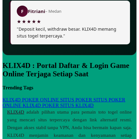
Fitriani
F
– Medan
"Deposit kecil, withdraw besar. KLIX4D memang
situs togel terpercaya."
KLIX4D : Portal Daftar & Login Game
Online Terjaga Setiap Saat
Trending Tags
KLIX4D
POKER ONLINE
SITUS POKER
SITUS POKER
ONLINE
KLIX4D POKER
SITUS KLIX4D
KLIX4D
adalah pilihan utama para pemain toto togel online
yang mencari situs terpercaya dengan link alternatif resmi.
Dengan akses stabil tanpa VPN, Anda bisa bermain kapan saja.
KLIX4D menjamin keamanan dan kenyamanan setiap