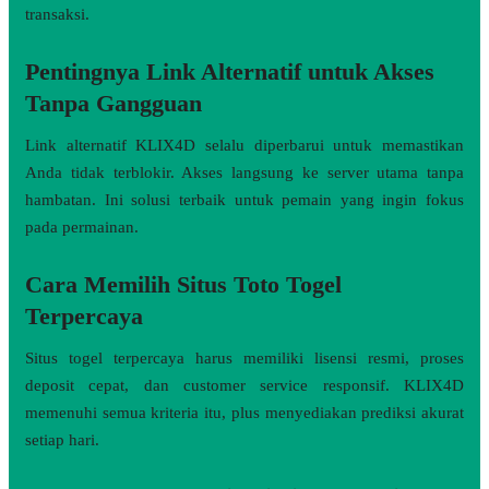
transaksi.
Pentingnya Link Alternatif untuk Akses
Tanpa Gangguan
Link alternatif KLIX4D selalu diperbarui untuk memastikan
Anda tidak terblokir. Akses langsung ke server utama tanpa
hambatan. Ini solusi terbaik untuk pemain yang ingin fokus
pada permainan.
Cara Memilih Situs Toto Togel
Terpercaya
Situs togel terpercaya harus memiliki lisensi resmi, proses
deposit cepat, dan customer service responsif. KLIX4D
memenuhi semua kriteria itu, plus menyediakan prediksi akurat
setiap hari.