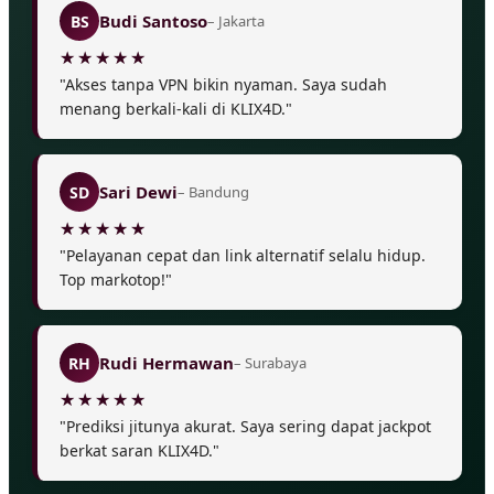
Budi Santoso
BS
– Jakarta
"Akses tanpa VPN bikin nyaman. Saya sudah
menang berkali-kali di KLIX4D."
Sari Dewi
SD
– Bandung
"Pelayanan cepat dan link alternatif selalu hidup.
Top markotop!"
Rudi Hermawan
RH
– Surabaya
"Prediksi jitunya akurat. Saya sering dapat jackpot
berkat saran KLIX4D."