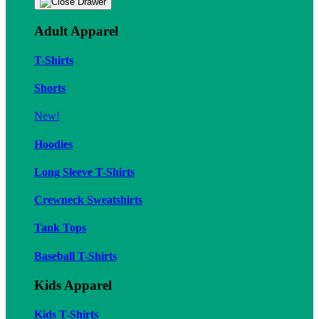
Adult Apparel
T-Shirts
Shorts
New!
Hoodies
Long Sleeve T-Shirts
Crewneck Sweatshirts
Tank Tops
Baseball T-Shirts
Kids Apparel
Kids T-Shirts