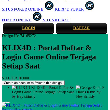
SITUS POKER ONLINE
KLIX4D POKER
POKER ONLINE
SITUS KLIX4D
LOGIN
DAFTAR
Design ID: 74165272
KLIX4D : Portal Daftar &
Login Game Online Terjaga
Setiap Saat
$111
IDR 10.000
Create an account to favorite this design!