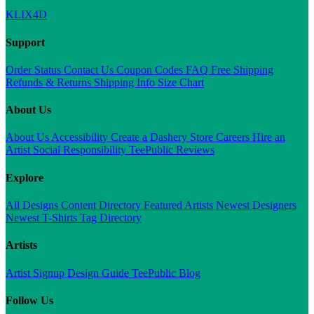
KLIX4D
Support
Order Status
Contact Us
Coupon Codes
FAQ
Free Shipping
Refunds & Returns
Shipping Info
Size Chart
About Us
About Us
Accessibility
Create a Dashery Store
Careers
Hire an
Artist
Social Responsibility
TeePublic Reviews
Explore
All Designs
Content Directory
Featured Artists
Newest Designers
Newest T-Shirts
Tag Directory
Artists
Artist Signup
Design Guide
TeePublic Blog
Follow Us