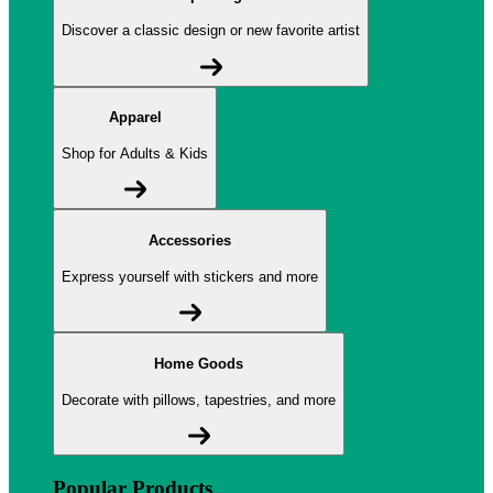
Discover a classic design or new favorite artist
Apparel
Shop for Adults & Kids
Accessories
Express yourself with stickers and more
Home Goods
Decorate with pillows, tapestries, and more
Popular Products