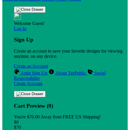
Welcome Guest!
Log In
Sign Up
Create an account to save your favorite designs for viewing
anytime, on any device.
Create an Account
Artist Sign Up
About TeePublic
Social
Responsibility
Create Account
Cart Preview (0)
You're
$70.00
Away from
FREE US Shipping!
$0
$70