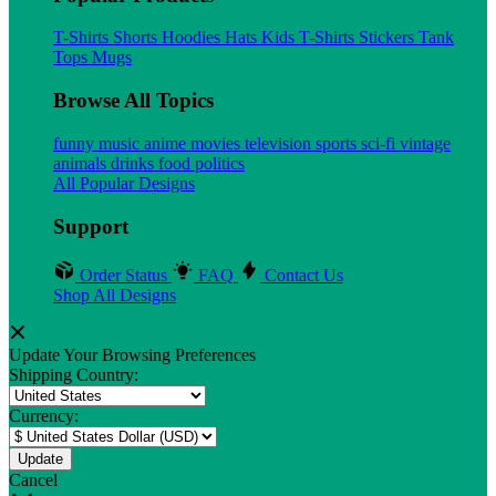
T-Shirts
Shorts
Hoodies
Hats
Kids T-Shirts
Stickers
Tank
Tops
Mugs
Browse All Topics
funny
music
anime
movies
television
sports
sci-fi
vintage
animals
drinks
food
politics
All Popular Designs
Support
Order Status
FAQ
Contact Us
Shop All Designs
Update Your Browsing Preferences
Shipping Country:
Currency:
Cancel